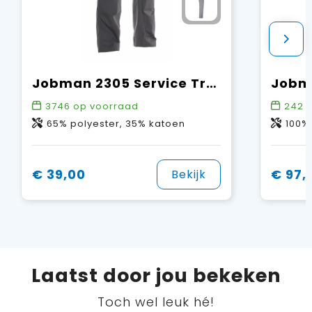
Jobman 2305 Service Trousers
3746
op voorraad
242
o
65% polyester, 35% katoen
100%
€ 39,00
€ 97,
Bekijk
Laatst door jou bekeken
Toch wel leuk hé!