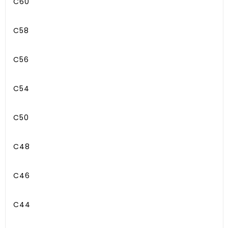
C60
C58
C56
C54
C50
C48
C46
C44