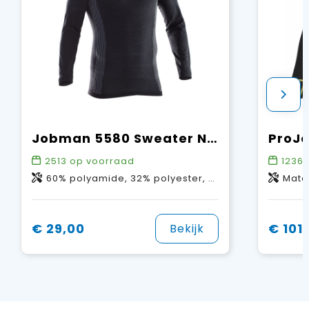
Jobman 5580 Sweater Next To Skin
2513
op voorraad
1236
60% polyamide, 32% polyester, 8% elastaan
Materiaal 
€ 29,00
€ 101
Bekijk