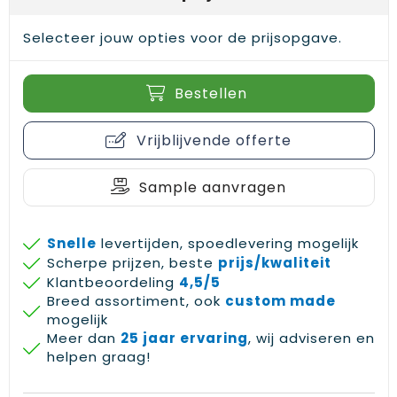
Gehoorbescherming
Schoenentassen
Medailles en prijzen
Selecteer jouw opties voor de prijsopgave.
Schoudertassen
Nekwarmers
Bestellen
Sporttassen
Hoofdbanden
Strandtassen
Caps, hoeden en mutsen
Vrijblijvende offerte
Toilettassen
Yoga en sportmatten
Sample aanvragen
Trolleys
Snelle
levertijden, spoedlevering mogelijk
Waterbestendige tassen
Scherpe prijzen, beste
prijs/kwaliteit
Klantbeoordeling
4,5/5
Reistassensets
Breed assortiment, ook
custom made
mogelijk
Meer dan
25 jaar ervaring
, wij adviseren en
helpen graag!