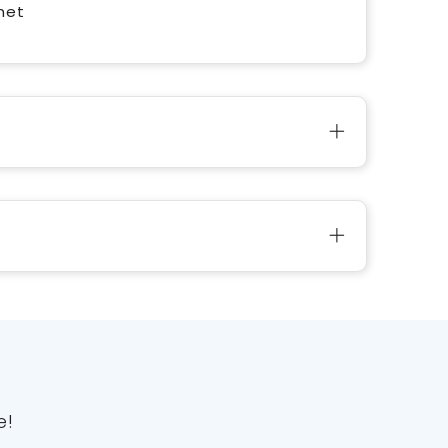
het
e!