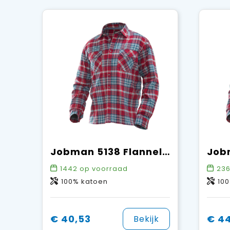
Jobman 5138 Flannel Shirt
1442
op voorraad
236
100% katoen
100
€ 40,53
€ 4
Bekijk