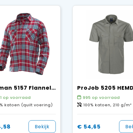
Jobman 5157 Flannel Shirt Lined
1
op voorraad
995
op voorraad
% katoen (quilt voering)
100% katoen, 210 g/m²
4,58
€ 54,65
Bekijk
Bek