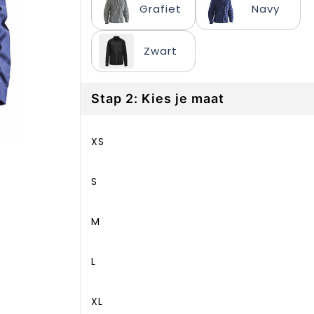
Grafiet
Navy
Zwart
Stap 2: Kies je maat
XS
S
M
L
XL