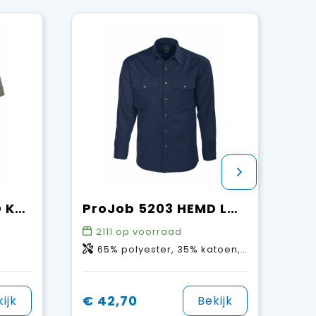
ProJob 5205 HEMD KORTE MOUWEN
ProJob 5203 HEMD LANGE MOUWEN
2111
op voorraad
65% polyester, 35% katoen, 190 g/m²
€ 42,70
ijk
Bekijk