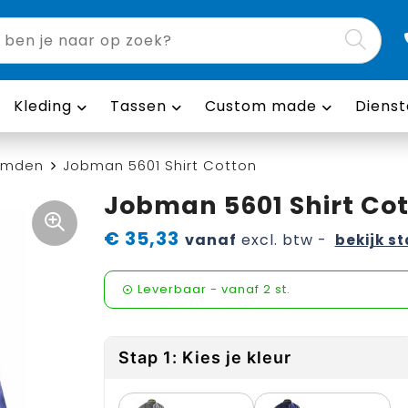
Kleding
Tassen
Custom made
Dienst
emden
Jobman 5601 Shirt Cotton
Jobman 5601 Shirt Co
€ 35,33
vanaf
excl. btw -
bekijk st
Leverbaar
-
vanaf
2 st.
Stap 1: Kies je kleur