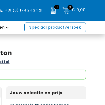
0
0
€ 0,00
+31 (0) 174 24 24 21
en
Speciaal productverzoek
tton
affel
Jouw selectie en prijs
Selecteer jouw opties voor de