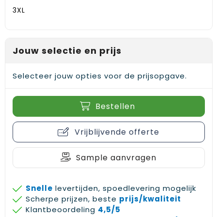
Gehoorbescherming
Schoenentassen
Medailles en prijzen
3XL
Schoudertassen
Nekwarmers
Jouw selectie en prijs
Sporttassen
Hoofdbanden
Strandtassen
Caps, hoeden en mutsen
Selecteer jouw opties voor de prijsopgave.
Toilettassen
Yoga en sportmatten
Bestellen
Trolleys
Vrijblijvende offerte
Waterbestendige tassen
Sample aanvragen
Reistassensets
Snelle
levertijden, spoedlevering mogelijk
Scherpe prijzen, beste
prijs/kwaliteit
Klantbeoordeling
4,5/5