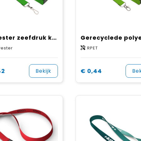
Polyester zeefdruk keycord
yester
RPET
42
€ 0,44
Bekijk
Bek