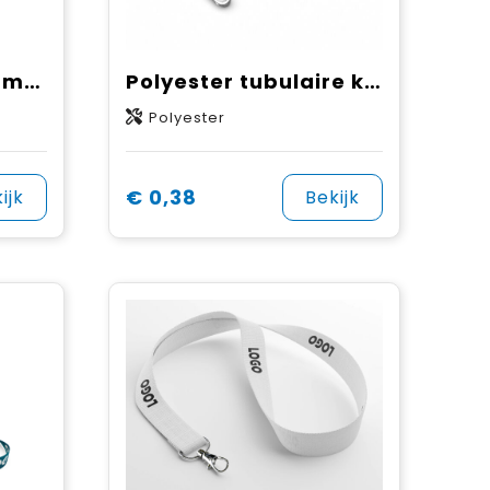
Polyester keycord met reflecterende overlay
Polyester tubulaire keycord
Polyester
€ 0,38
ijk
Bekijk