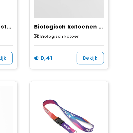
Afneembare polyester sublimatiekeycord
Biologisch katoenen zeefdruk keycord
Biologisch katoen
€ 0,41
ijk
Bekijk