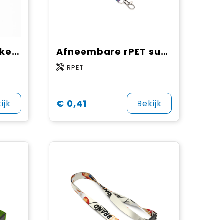
Bamboe zeefdruk keycord
Afneembare rPET sublimatiekeycord
RPET
€ 0,41
ijk
Bekijk