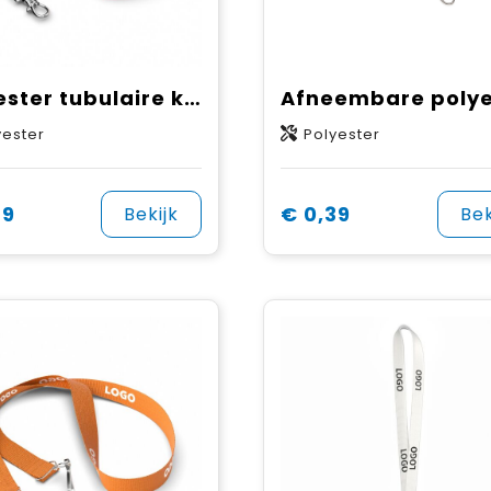
Polyester tubulaire keycord met metalen klem
yester
Polyester
39
€ 0,39
Bekijk
Bek