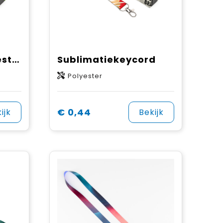
Gerecyclede polyester (rPET) zeefdruk keycord
Sublimatiekeycord
Polyester
€ 0,44
ijk
Bekijk