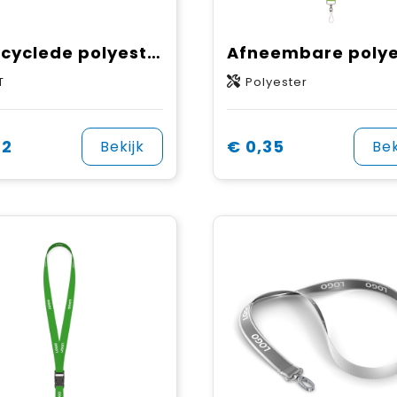
Gerecyclede polyester (rPET) sublimatiekeycord
T
Polyester
32
€ 0,35
Bekijk
Bek