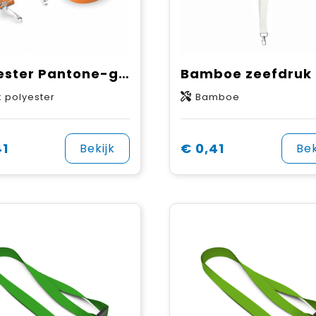
Polyester Pantone-gematchte zeefdruk keycord met 2 clips
k polyester
Bamboe
41
€ 0,41
Bekijk
Bek