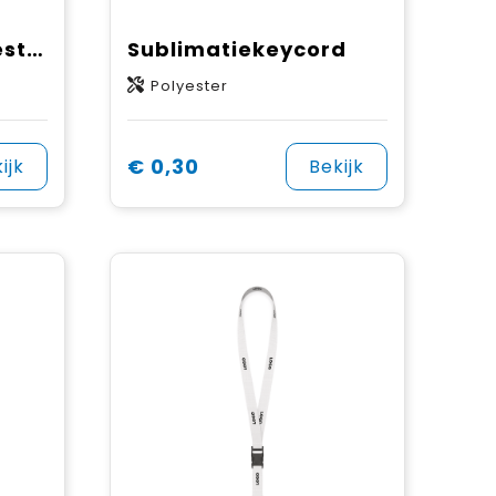
Gerecyclede polyester (rPET) zeefdruk keycord
Sublimatiekeycord
Polyester
€ 0,30
ijk
Bekijk