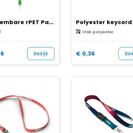
Afneembare rPET Pantone-gematchte zeefdruk keycord
T
Vlak polyester
36
€ 0,36
Bekijk
Bek