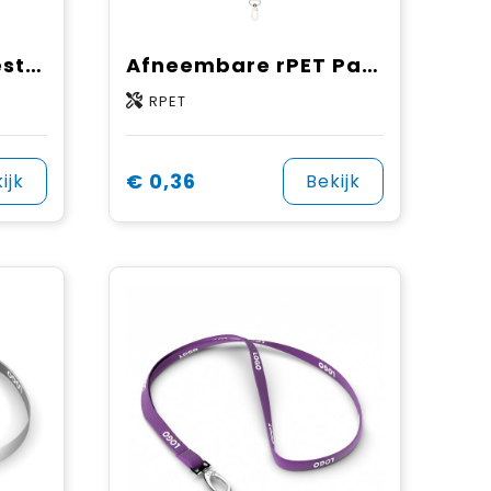
Afneembare polyester Pantone-gematchte zeefdruk keycord
Afneembare rPET Pantone-gematchte zeefdruk keycord
RPET
€ 0,36
ijk
Bekijk