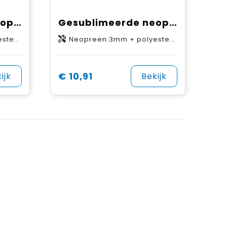
Gesublimeerde neopreen laptoptas met rits en voorvak
Gesublimeerde neopreen laptoptas met rits en voorvak
lpstof
Neopreen 3mm + polyester schelpstof
€ 10,91
ijk
Bekijk