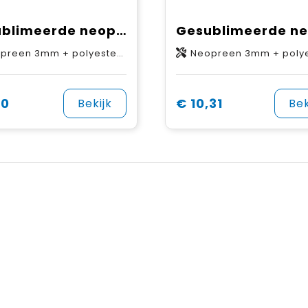
Gesublimeerde neopreen laptoptas
een 3mm + polyester schelpstof
Neopreen 3mm + polyester sche
20
€ 10,31
Bekijk
Bek