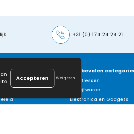
ijk
+31 (0) 174 24 24 21
e
 winkelen
Aanbevolen categorie
van
Weigeren
ne voorwaarden
Drinkflessen
ite
erklaring
Schrijfwaren
eleid
Elektronica en Gadgets
mer
Draagtassen