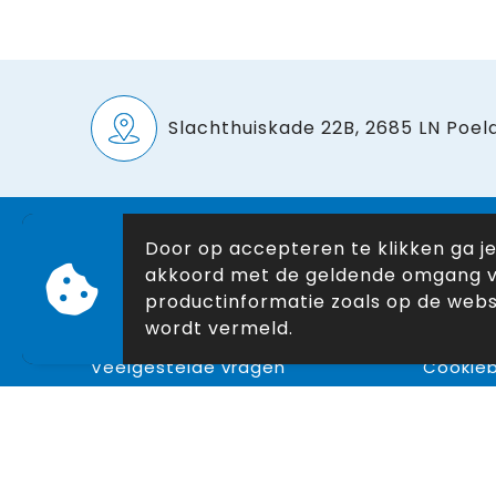
Slachthuiskade 22B, 2685 LN Poeld
Door op accepteren te klikken ga j
Klantenservice
Veilig
akkoord met de geldende omgang 
Nieuwsbrief
Algeme
productinformatie zoals op de webs
wordt vermeld.
Contact
Privacyv
Veelgestelde vragen
Cookieb
Over ons
Disclai