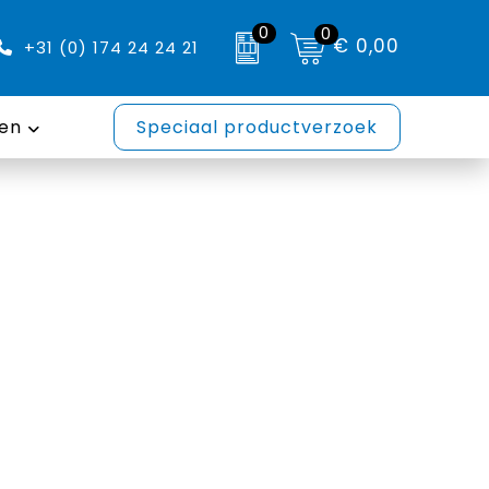
0
0
€ 0,00
+31 (0) 174 24 24 21
en
Speciaal productverzoek