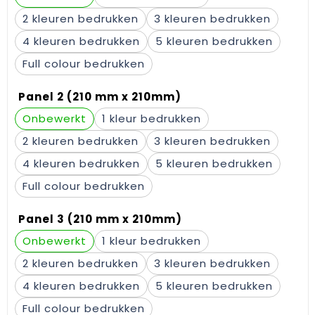
Gehoorbescherming
Schoenentassen
Medailles en prijzen
2
3
4
5
Schoudertassen
Nekwarmers
Full colour
Sporttassen
Hoofdbanden
Panel 2 (210 mm x 210mm)
Strandtassen
Caps, hoeden en mutsen
Onbewerkt
1
Toilettassen
Yoga en sportmatten
2
3
4
5
Trolleys
Full colour
Waterbestendige tassen
Panel 3 (210 mm x 210mm)
Reistassensets
Onbewerkt
1
2
3
4
5
Full colour