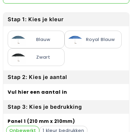
Reflecterende vesten
Sweaters
Laptop hoezen en tassen
Lanyards
Regenkleding
T-Shirts
Lunchtassen
Plakstrips voor op de telefoon
Stap 1: Kies je kleur
Restauranttextiel
Vesten
Matrozentassen
Polsbandjes
Blauw
Royal Blauw
Schoenen
Opbergtassen
Sleutelhangers
Schorten en Sloven
Opvouwbare tassen
PBM's
Zwart
Sweaters
Papieren tassen
Handwaaiers
Stap 2: Kies je aantal
T-Shirts
Picknicktassen en manden
Zadelhoezen
Vul hier een aantal in
Veiligheidsvesten en Veiligheidshesjes
Promotietassen
Frisbees
Stap 3: Kies je bedrukking
Vesten
Reistassen
Telefoonhoesjes
Panel 1 (210 mm x 210mm)
Werkkleding sets
Rugzakken
Spelden en buttons
Onbewerkt
1