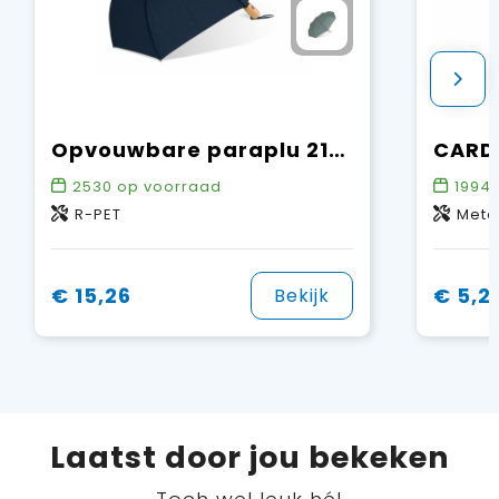
Opvouwbare paraplu 21” R-PET auto open
2530
op voorraad
1994
R-PET
Meta
€ 15,26
€ 5,2
Bekijk
Laatst door jou bekeken