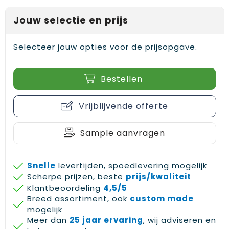
Gehoorbescherming
Schoenentassen
Medailles en prijzen
Jouw selectie en prijs
Schoudertassen
Nekwarmers
Selecteer jouw opties voor de prijsopgave.
Sporttassen
Hoofdbanden
Strandtassen
Caps, hoeden en mutsen
Bestellen
Toilettassen
Yoga en sportmatten
Vrijblijvende offerte
Trolleys
Sample aanvragen
Waterbestendige tassen
Snelle
levertijden, spoedlevering mogelijk
Reistassensets
Scherpe prijzen, beste
prijs/kwaliteit
Klantbeoordeling
4,5/5
Breed assortiment, ook
custom made
mogelijk
Meer dan
25 jaar ervaring
, wij adviseren en