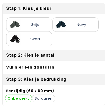
Reflecterende vesten
Sweaters
Laptop hoezen en tassen
Lanyards
Stap 1: Kies je kleur
Regenkleding
T-Shirts
Lunchtassen
Plakstrips voor op de telefoon
Restauranttextiel
Vesten
Matrozentassen
Polsbandjes
Grijs
Navy
Schoenen
Opbergtassen
Sleutelhangers
Zwart
Schorten en Sloven
Opvouwbare tassen
PBM's
Stap 2: Kies je aantal
Sweaters
Papieren tassen
Handwaaiers
T-Shirts
Picknicktassen en manden
Zadelhoezen
Vul hier een aantal in
Veiligheidsvesten en Veiligheidshesjes
Promotietassen
Frisbees
Stap 3: Kies je bedrukking
Vesten
Reistassen
Telefoonhoesjes
Eenzijdig (60 x 60 mm)
Onbewerkt
Borduren
Werkkleding sets
Rugzakken
Spelden en buttons