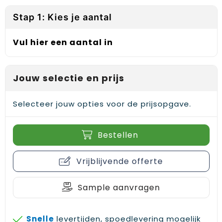
Reflecterende vesten
Sweaters
Laptop hoezen en tassen
Lanyards
Stap 1: Kies je aantal
Regenkleding
T-Shirts
Lunchtassen
Plakstrips voor op de telefoon
Vul hier een aantal in
Restauranttextiel
Vesten
Matrozentassen
Polsbandjes
Schoenen
Opbergtassen
Sleutelhangers
Jouw selectie en prijs
Schorten en Sloven
Opvouwbare tassen
PBM's
Selecteer jouw opties voor de prijsopgave.
Sweaters
Papieren tassen
Handwaaiers
Bestellen
T-Shirts
Picknicktassen en manden
Zadelhoezen
Vrijblijvende offerte
Veiligheidsvesten en Veiligheidshesjes
Promotietassen
Frisbees
Vesten
Reistassen
Telefoonhoesjes
Sample aanvragen
Werkkleding sets
Rugzakken
Spelden en buttons
Snelle
levertijden, spoedlevering mogelijk