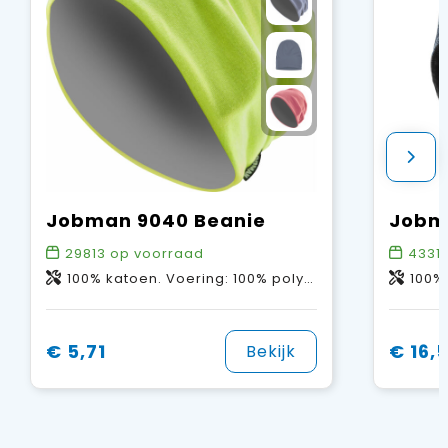
Jobman 9040 Beanie
29813
op voorraad
4331
100% katoen. Voering: 100% polyester fleece.
100% 
€ 5,71
€ 16,
Bekijk