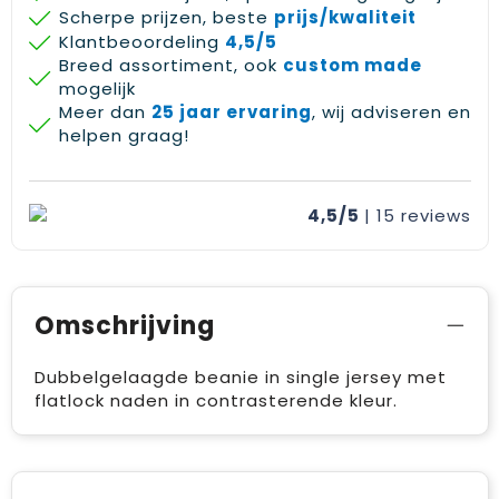
Scherpe prijzen, beste
prijs/kwaliteit
Gehoorbescherming
Schoenentassen
Medailles en prijzen
Klantbeoordeling
4,5/5
Breed assortiment, ook
custom made
Schoudertassen
Nekwarmers
mogelijk
Meer dan
25 jaar ervaring
, wij adviseren en
Sporttassen
Hoofdbanden
helpen graag!
Strandtassen
Caps, hoeden en mutsen
4,5/5
| 15
reviews
Toilettassen
Yoga en sportmatten
Trolleys
Omschrijving
Waterbestendige tassen
Reistassensets
Dubbelgelaagde beanie in single jersey met
flatlock naden in contrasterende kleur.