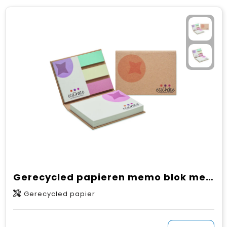
Gerecycled papieren memo blok met harde kaft (EU‑productie)
Gerecycled papier