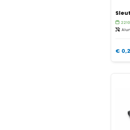
221
Alu
€ 0,