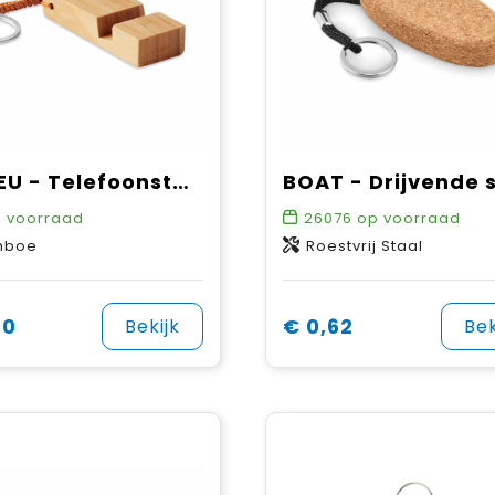
TRINEU - Telefoonstandaard
 voorraad
26076
op voorraad
mboe
Roestvrij Staal
60
€ 0,62
Bekijk
Bek