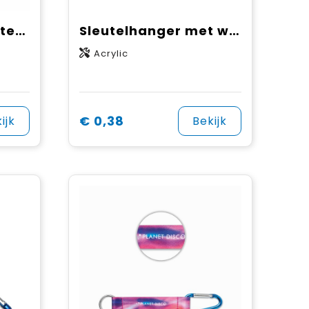
VISIBLE RING - Sleutelhanger veiligheidsvest
Sleutelhanger met waterpas
Acrylic
€ 0,38
ijk
Bekijk