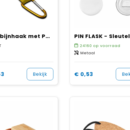
Karabijnhaak met Pantone-gematchte rPET strap
T
24160
op voorraad
Metaal
53
€ 0,53
Bekijk
Bek