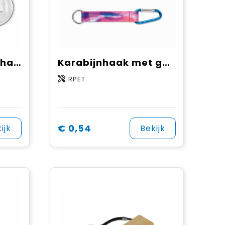
PIN FLASK - Sleutelhanger opener
Karabijnhaak met gesublimeerde rPET strap
RPET
€ 0,54
ijk
Bekijk