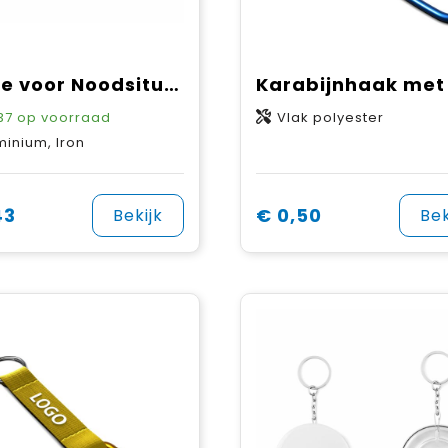
Fluitje voor Noodsituaties
37
op voorraad
Vlak polyester
minium, Iron
43
€ 0,50
Bekijk
Bek