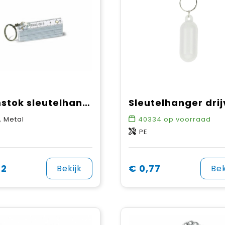
Duimstok sleutelhanger 0.5m
, Metal
40334
op voorraad
PE
72
€ 0,77
Bekijk
Bek