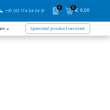
0
0
€ 0,00
+31 (0) 174 24 24 21
en
Speciaal productverzoek