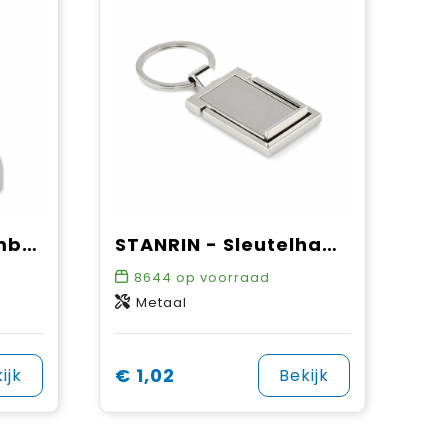
ALLIN1 - 3-in-1 bamboe zakgereedschap
STANRIN - Sleutelhanger en telefoonstanda
8644
op voorraad
Metaal
€ 1,02
ijk
Bekijk