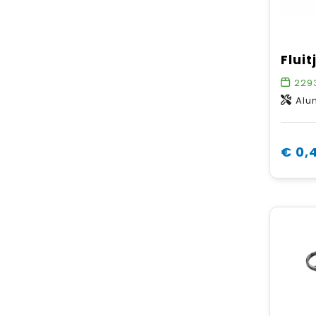
229
Alu
€ 0,