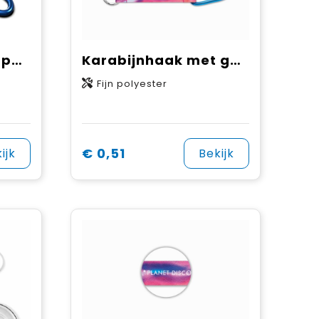
Karabijnhaak met polyester strap
Karabijnhaak met gesublimeerde strap
Fijn polyester
€ 0,51
ijk
Bekijk