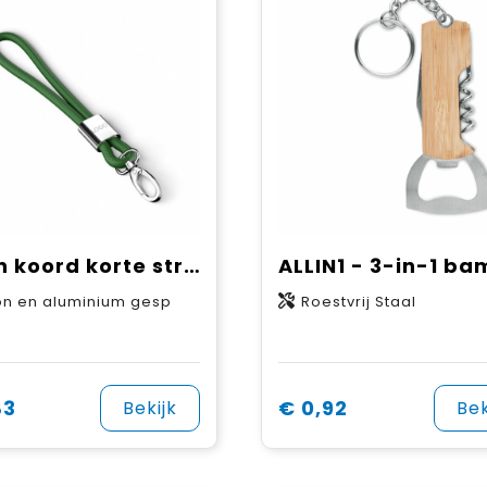
Nylon koord korte strap
on en aluminium gesp
Roestvrij Staal
83
€ 0,92
Bekijk
Bek