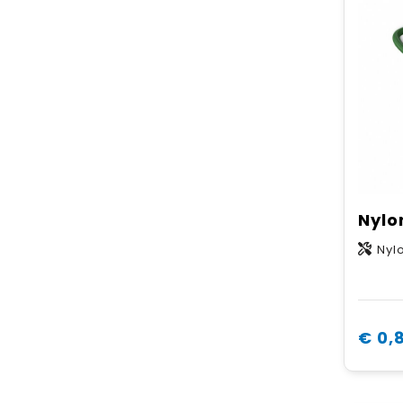
Nyl
€ 0,