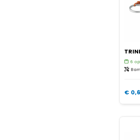
6
op
Ba
€ 0,