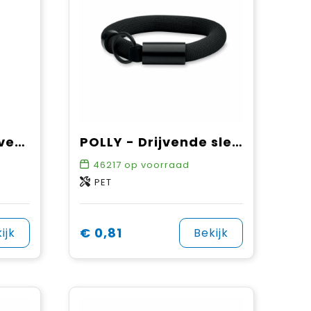
Sleutelhanger drijvend XL
POLLY - Drijvende sleutelhanger polsban
46217
op voorraad
PET
€ 0,81
ijk
Bekijk