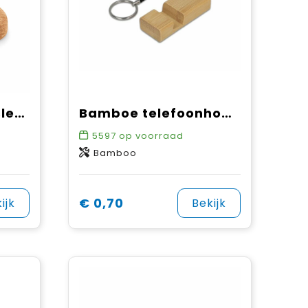
BOAT - Drijvende sleutelhanger kurk
Bamboe telefoonhouder sleutelhanger
5597
op voorraad
Bamboo
€ 0,70
ijk
Bekijk