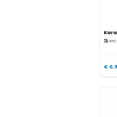
RPE
€ 0,