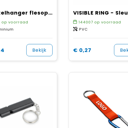
Sleutelhanger flesopener
0
op voorraad
144007
op voorraad
minium
PVC
24
€ 0,27
Bekijk
Bek