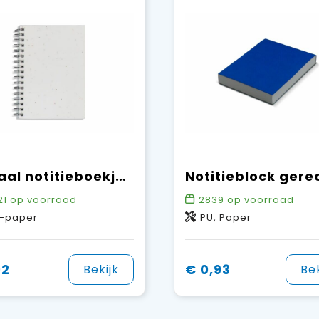
Spiraal notitieboekje zaadpapier
21
op voorraad
2839
op voorraad
o-paper
PU, Paper
92
€ 0,93
Bekijk
Bek