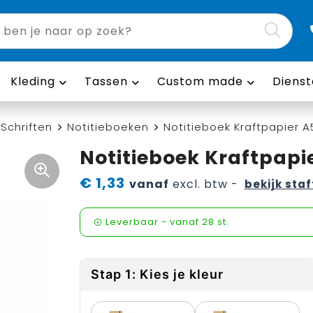
Kleding
Tassen
Custom made
Dienst
Schriften
Notitieboeken
Notitieboek Kraftpapier A
Notitieboek Kraftpapi
€ 1,33
vanaf
excl. btw -
bekijk staf
Leverbaar
-
vanaf
28 st.
Stap 1: Kies je kleur