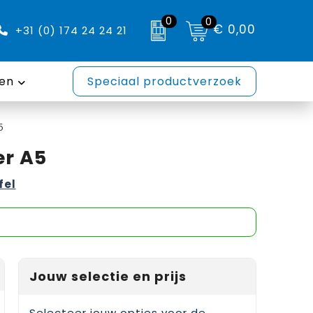
0
0
€ 0,00
+31 (0) 174 24 24 21
en
Speciaal productverzoek
5
er A5
fel
Jouw selectie en prijs
Selecteer jouw opties voor de