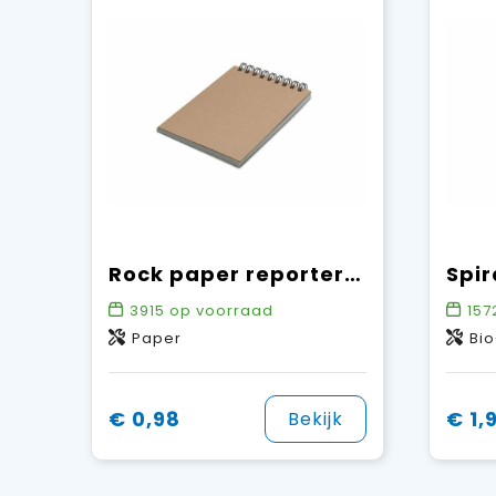
Rock paper reporterboek 85x135mm
3915
op voorraad
157
Paper
Bi
€ 0,98
€ 1,
Bekijk