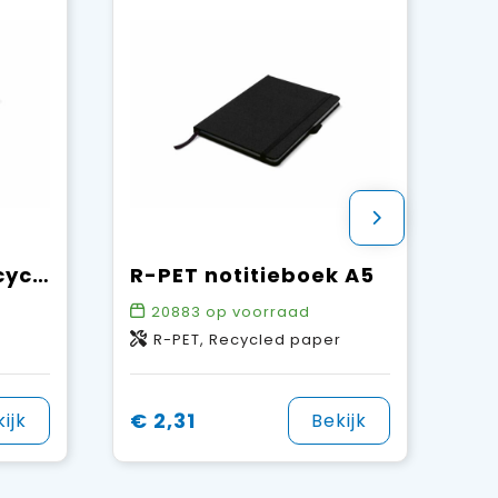
Notitieblock gerecycled papier 150 vellen
R-PET notitieboek A5
20883
op voorraad
R-PET, Recycled paper
€ 2,31
ijk
Bekijk