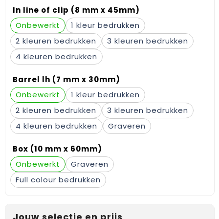
Gehoorbescherming
Schoenentassen
Medailles en prijzen
In line of clip (8 mm x 45mm)
Onbewerkt
1
Schoudertassen
Nekwarmers
2
3
Sporttassen
Hoofdbanden
4
Strandtassen
Caps, hoeden en mutsen
Barrel lh (7 mm x 30mm)
Onbewerkt
1
Toilettassen
Yoga en sportmatten
2
3
Trolleys
4
Graveren
Waterbestendige tassen
Box (10 mm x 60mm)
Onbewerkt
Graveren
Reistassensets
Full colour
Jouw selectie en prijs