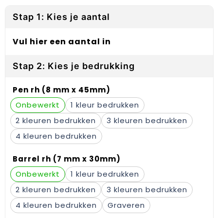
Reflecterende vesten
Sweaters
Laptop hoezen en tassen
Lanyards
Stap 1: Kies je aantal
Regenkleding
T-Shirts
Lunchtassen
Plakstrips voor op de telefoon
Vul hier een aantal in
Restauranttextiel
Vesten
Matrozentassen
Polsbandjes
Stap 2: Kies je bedrukking
Schoenen
Opbergtassen
Sleutelhangers
Pen rh (8 mm x 45mm)
Schorten en Sloven
Opvouwbare tassen
PBM's
Onbewerkt
1
Sweaters
Papieren tassen
Handwaaiers
2
3
T-Shirts
Picknicktassen en manden
Zadelhoezen
4
Veiligheidsvesten en Veiligheidshesjes
Promotietassen
Frisbees
Barrel rh (7 mm x 30mm)
Onbewerkt
1
Vesten
Reistassen
Telefoonhoesjes
2
3
Werkkleding sets
Rugzakken
Spelden en buttons
4
Graveren