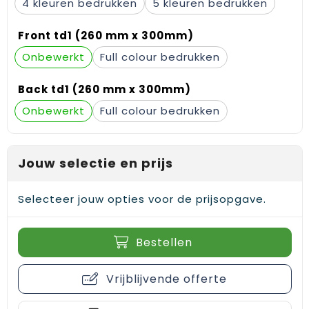
4
5
Gehoorbescherming
Schoenentassen
Medailles en prijzen
Front td1 (260 mm x 300mm)
Schoudertassen
Nekwarmers
Onbewerkt
Full colour
Sporttassen
Hoofdbanden
Back td1 (260 mm x 300mm)
Strandtassen
Caps, hoeden en mutsen
Onbewerkt
Full colour
Toilettassen
Yoga en sportmatten
Jouw selectie en prijs
Trolleys
Selecteer jouw opties voor de prijsopgave.
Waterbestendige tassen
Reistassensets
Bestellen
Vrijblijvende offerte