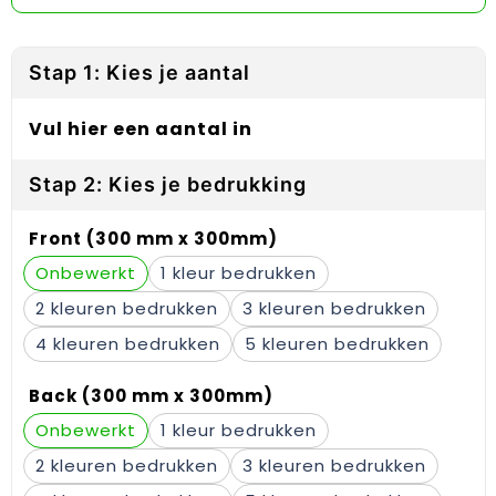
Reflecterende vesten
Sweaters
Laptop hoezen en tassen
Lanyards
Regenkleding
T-Shirts
Lunchtassen
Plakstrips voor op de telefoon
Stap 1: Kies je aantal
Restauranttextiel
Vesten
Matrozentassen
Polsbandjes
Vul hier een aantal in
Schoenen
Opbergtassen
Sleutelhangers
Stap 2: Kies je bedrukking
Schorten en Sloven
Opvouwbare tassen
PBM's
Front (300 mm x 300mm)
Sweaters
Papieren tassen
Handwaaiers
Onbewerkt
1
2
3
T-Shirts
Picknicktassen en manden
Zadelhoezen
4
5
Veiligheidsvesten en Veiligheidshesjes
Promotietassen
Frisbees
Back (300 mm x 300mm)
Vesten
Reistassen
Telefoonhoesjes
Onbewerkt
1
Werkkleding sets
Rugzakken
Spelden en buttons
2
3