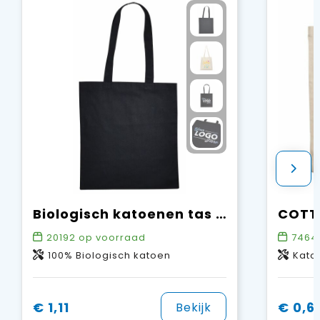
Biologisch katoenen tas met lange hengsels, 135 gr/m²
20192
op voorraad
7464
100% Biologisch katoen
Kato
€ 1,11
€ 0,6
Bekijk