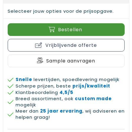
Gehoorbescherming
Schoenentassen
Medailles en prijzen
Selecteer jouw opties voor de prijsopgave.
Schoudertassen
Nekwarmers
Bestellen
Sporttassen
Hoofdbanden
Vrijblijvende offerte
Strandtassen
Caps, hoeden en mutsen
Toilettassen
Yoga en sportmatten
Sample aanvragen
Trolleys
Snelle
levertijden, spoedlevering mogelijk
Scherpe prijzen, beste
prijs/kwaliteit
Waterbestendige tassen
Klantbeoordeling
4,5/5
Breed assortiment, ook
custom made
Reistassensets
mogelijk
Meer dan
25 jaar ervaring
, wij adviseren en
helpen graag!