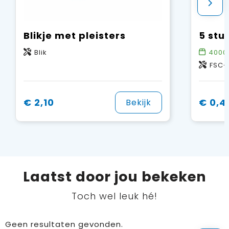
Blikje met pleisters
Blik
4000
FSC-
€ 2,10
€ 0,4
Bekijk
Laatst door jou bekeken
Toch wel leuk hé!
Geen resultaten gevonden.