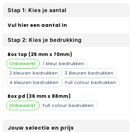
Reflecterende vesten
Sweaters
Laptop hoezen en tassen
Lanyards
Stap 1: Kies je aantal
Regenkleding
T-Shirts
Lunchtassen
Plakstrips voor op de telefoon
Vul hier een aantal in
Restauranttextiel
Vesten
Matrozentassen
Polsbandjes
Stap 2: Kies je bedrukking
Schoenen
Opbergtassen
Sleutelhangers
Box top (25 mm x 70mm)
Schorten en Sloven
Opvouwbare tassen
PBM's
Onbewerkt
1
Sweaters
Papieren tassen
Handwaaiers
2
3
T-Shirts
Picknicktassen en manden
Zadelhoezen
4
Full colour
Veiligheidsvesten en Veiligheidshesjes
Promotietassen
Frisbees
Box pd (36 mm x 88mm)
Onbewerkt
Full colour
Vesten
Reistassen
Telefoonhoesjes
Werkkleding sets
Rugzakken
Spelden en buttons
Jouw selectie en prijs