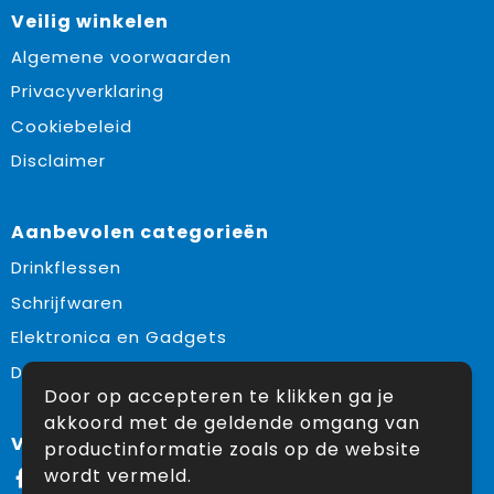
Veilig winkelen
Algemene voorwaarden
Privacyverklaring
Cookiebeleid
Disclaimer
Aanbevolen categorieën
Drinkflessen
Schrijfwaren
Elektronica en Gadgets
Draagtassen
Door op accepteren te klikken ga je
akkoord met de geldende omgang van
Volg ons op:
productinformatie zoals op de website
wordt vermeld.
Facebook