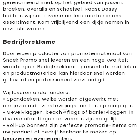
Reflecterende vesten
Sweaters
Laptop hoezen en tassen
Lanyards
gerenomeerd merk op het gebied van jassen,
broeken, overalls en schoeisel. Naast Dassy
hebben wij nog diverse andere merken in ons
Regenkleding
T-Shirts
Lunchtassen
Plakstrips voor op de telefoon
assortiment. Kom vrijblijvend een kijkje nemen in
onze showroom.
Restauranttextiel
Vesten
Matrozentassen
Polsbandjes
Bedrijfsreklame
Schoenen
Opbergtassen
Sleutelhangers
Door eigen productie van promotiemateriaal kan
Schorten en Sloven
Opvouwbare tassen
PBM's
Snoek Promo snel leveren en een hoge kwaliteit
waarborgen. Bedrijfsreklame, presentatiemiddelen
en productmateriaal kan hierdoor snel worden
Sweaters
Papieren tassen
Handwaaiers
geleverd en professioneel vervaardigd.
T-Shirts
Picknicktassen en manden
Zadelhoezen
Wij leveren onder andere;
• Spandoeken, welke worden afgewerkt met
Veiligheidsvesten en Veiligheidshesjes
Promotietassen
Frisbees
omgezoomde verstevigingsband en ophangogen.
• Gevelvlaggen, beachflags of baniervlaggen, in
Vesten
Reistassen
Telefoonhoesjes
diverse afmetingen en vormen zijn mogelijk.
• Roll-up banners zijn perfecte promotie-items om
Werkkleding sets
Rugzakken
Spelden en buttons
uw product of bedrijf kenbaar te maken op
beurzen en evenementen.