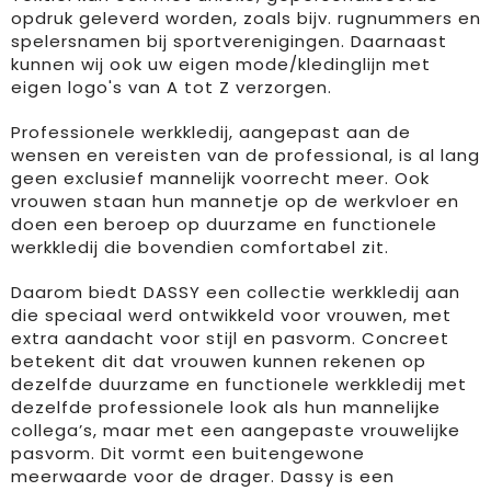
opdruk geleverd worden, zoals bijv. rugnummers en
spelersnamen bij sportverenigingen. Daarnaast
Horeca textiel en accessoires
Handschoenen en Sjaals
Fietstassen
Luchtverfrissers
Textiel
kunnen wij ook uw eigen mode/kledinglijn met
eigen logo's van A tot Z verzorgen.
Hoteltextiel
Jassen
Golftassen
Bagageriemen
Tassen
Professionele werkkledij, aangepast aan de
Jassen
Kledingaccessoires
Goodiebags
Handdoeken en strandlakens
Brievenbuspakketten
wensen en vereisten van de professional, is al lang
geen exclusief mannelijk voorrecht meer. Ook
Kledingaccessoires
Ondergoed, Sokken en Nachtkleding
Heuptassen
Kleden
vrouwen staan hun mannetje op de werkvloer en
doen een beroep op duurzame en functionele
Ondergoed en Sokken
Overhemden
Jute tassen
Dekens
werkkledij die bovendien comfortabel zit.
Daarom biedt DASSY een collectie werkkledij aan
Overalls
Peuters en Baby's
Katoenen draagtassen
Speelkaarten
die speciaal werd ontwikkeld voor vrouwen, met
extra aandacht voor stijl en pasvorm. Concreet
Overhemden
Polo's
Kledingtassen
Memo's
betekent dit dat vrouwen kunnen rekenen op
dezelfde duurzame en functionele werkkledij met
Polo's
Regenkleding
Koeltassen en Koelboxen
Promo rugzakjes
dezelfde professionele look als hun mannelijke
collega’s, maar met een aangepaste vrouwelijke
Reflecterende polo's
Schoenen
Koffers en Trolleys
Bandana's
pasvorm. Dit vormt een buitengewone
meerwaarde voor de drager. Dassy is een