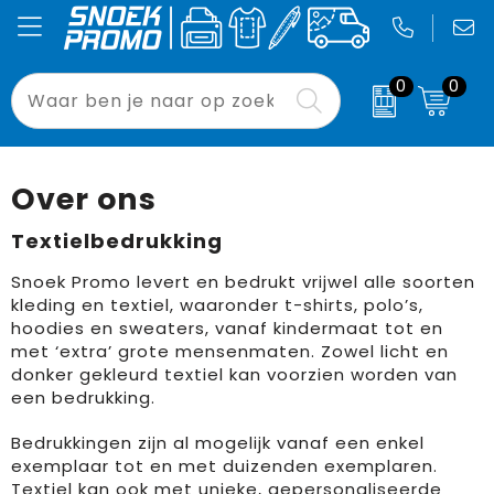
0
0
Been- en voetbescherming
Badtextiel en Douche
Accessoires voor tassen
Laptoptassen
Drukwerk
Relatiegeschenken
Bodywarmers
Blazers
Aktetassen
Opvouwbare tassen
Signing
Pasen
Over ons
Broeken en Rokken
Bodywarmers
Autotassen
Tablethoezen
Binnenreclame
Bloemen, planten en bomen
Textielbedrukking
Snoek Promo levert en bedrukt vrijwel alle soorten
Caps, Hoeden en Mutsen
Broeken en Rokken
Boodschappentassen
Waterdichte tassen
Custom Made
Drukwerk
kleding en textiel, waaronder t-shirts, polo’s,
hoodies en sweaters, vanaf kindermaat tot en
E.H.B.O.
Caps, Hoeden en Mutsen
Crossbody tassen
Paraplu's
Binnenreclame
met ‘extra’ grote mensenmaten. Zowel licht en
donker gekleurd textiel kan voorzien worden van
Gereedschap
Dekens, Fleecedekens en Kussens
Documententassen
Strandstoelen
Buitenreclame
een bedrukking.
Gilets
Gezichtsmaskers en mondkapjes
Draagtassen
Blikkoelers
Sport
Bedrukkingen zijn al mogelijk vanaf een enkel
exemplaar tot en met duizenden exemplaren.
Handschoenen en Sjaals
Gilets
Duffeltassen
Zonneschermen
Werkkleding
Textiel kan ook met unieke, gepersonaliseerde