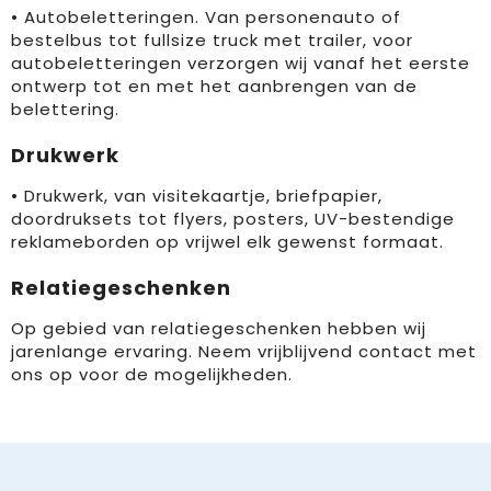
• Autobeletteringen. Van personenauto of
Gehoorbescherming
Schoenentassen
Medailles en prijzen
bestelbus tot fullsize truck met trailer, voor
autobeletteringen verzorgen wij vanaf het eerste
Schoudertassen
Nekwarmers
ontwerp tot en met het aanbrengen van de
belettering.
Sporttassen
Hoofdbanden
Drukwerk
Strandtassen
Caps, hoeden en mutsen
• Drukwerk, van visitekaartje, briefpapier,
doordruksets tot flyers, posters, UV-bestendige
Toilettassen
Yoga en sportmatten
reklameborden op vrijwel elk gewenst formaat.
Trolleys
Relatiegeschenken
Waterbestendige tassen
Op gebied van relatiegeschenken hebben wij
jarenlange ervaring. Neem vrijblijvend contact met
Reistassensets
ons op voor de mogelijkheden.