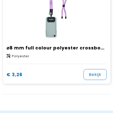
⌀8 mm full colour polyester crossbody koord telefoonhouder
Polyester
€ 3,26
Bekijk