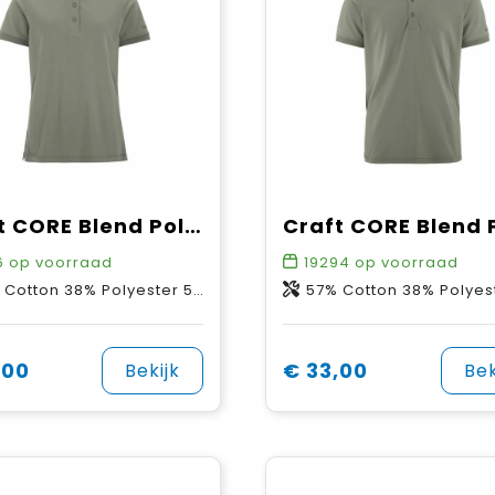
Craft CORE Blend Polo Shirt W
6
op voorraad
19294
op voorraad
otton 38% Polyester 5% Elastane
57% Cotton 38% Polyester 5% El
,00
€ 33,00
Bekijk
Bek