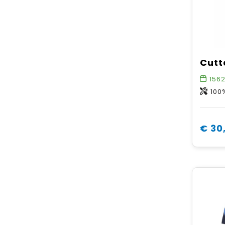
156
100%
€ 30