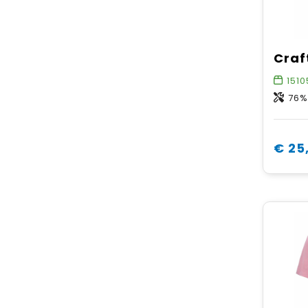
1510
76% c
€ 25