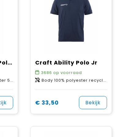
Craft CORE Blend Polo Shirt M
Craft Ability Polo Jr
3686
op voorraad
astane
Body 100% polyester recycled. Side Panels 84% polyester recycled 6% polyester 10% elastane.
€ 33,50
ijk
Bekijk