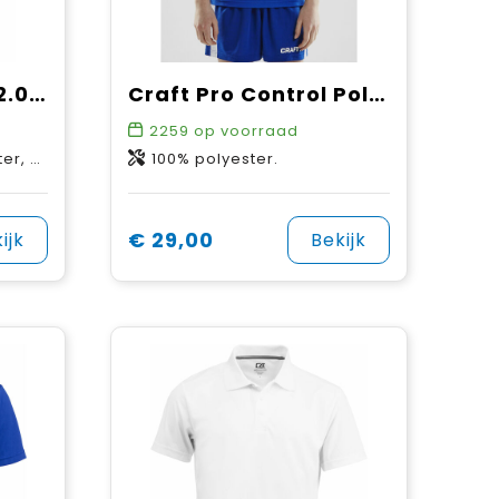
Craft Community 2.0 Polo W
Craft Pro Control Poloshirt Jr
2259
op voorraad
stane.
100% polyester.
€ 29,00
ijk
Bekijk