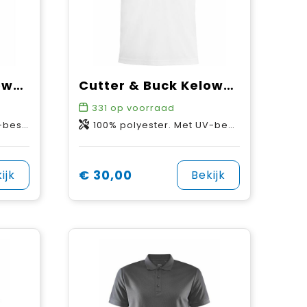
Cutter & Buck Kelowna Polo Heren
Cutter & Buck Kelowna Polo Junior
331
op voorraad
rming.
100% polyester. Met UV-bescherming.
€ 30,00
ijk
Bekijk