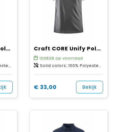
Craft CORE Unify Polo Shirt W
Craft CORE Unify Polo Shirt M
100828
op voorraad
50% Polyester
Solid colors: 100% Polyester-Recycled Melange colors: 50% Polyester-Recycled 50% Polyester
€ 33,00
ijk
Bekijk