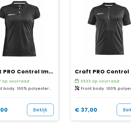
Craft PRO Control Impact Polo W
7
op voorraad
3333
op voorraad
100% polyester-recycled. Back body: 97% polyester-recycled, 3% polyester.
Front body: 100% polyester-recycled. Back body: 97% polyester-recycled, 3
,00
€ 37,00
Bekijk
Bek