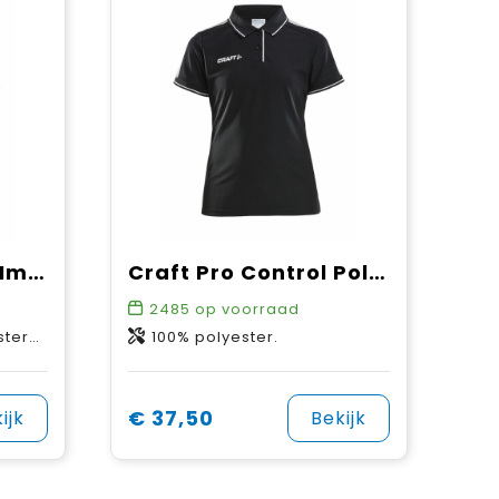
Craft PRO Control Impact Polo M
Craft Pro Control Poloshirt W
2485
op voorraad
% polyester.
100% polyester.
€ 37,50
ijk
Bekijk