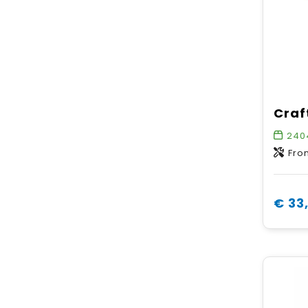
240
Front body: 
€ 33