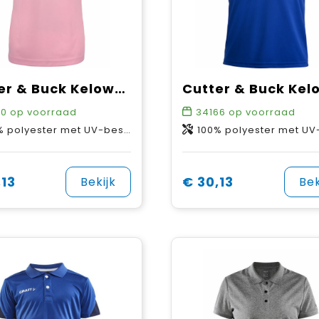
Cutter & Buck Kelowna Polo Dames
20
op voorraad
34166
op voorraad
 polyester met UV-bescherming.
100% polyester met UV-besche
,13
€ 30,13
Bekijk
Bek