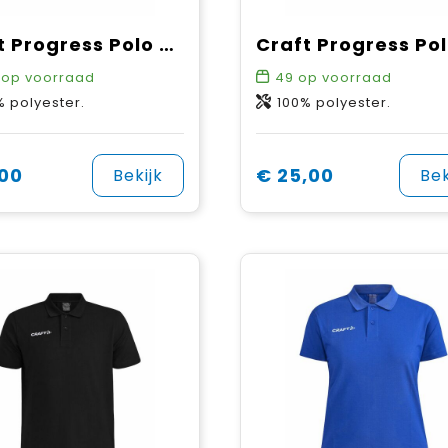
Craft Progress Polo Pique JR
op voorraad
49
op voorraad
% polyester.
100% polyester.
,00
€ 25,00
Bekijk
Bek