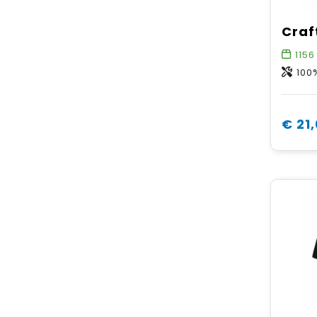
1156
100
€ 21