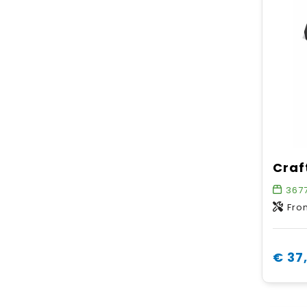
367
Front body: 
€ 37