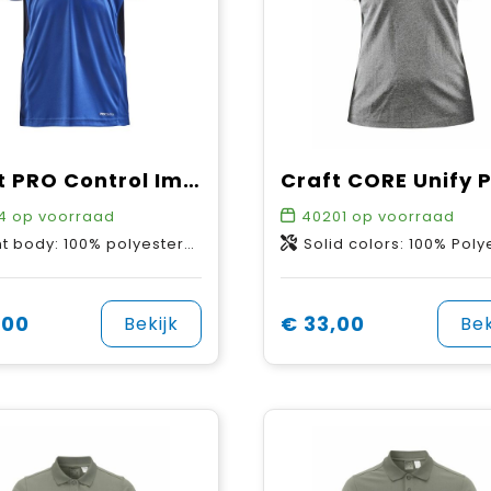
Craft PRO Control Impact Polo Jr
4
op voorraad
40201
op voorraad
100% polyester-recycled. Back body: 97% polyester-recycled, 3% polyester.
Solid colors: 100% Polyester-Recycled Melange colors: 50% Polyester Recycled 
,00
€ 33,00
Bekijk
Bek