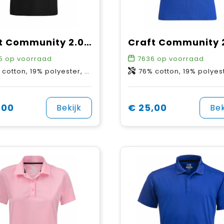
Craft Community 2.0 Polo M
5
op voorraad
7636
op voorraad
otton, 19% polyester, 5% elastane.
76% cotton, 19% polyester, 5% ela
,00
€ 25,00
Bekijk
Bek