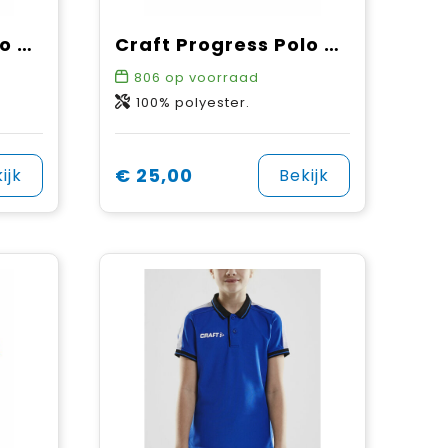
Craft Progress Polo Pique M
Craft Progress Polo Pique W
806
op voorraad
100% polyester.
€ 25,00
ijk
Bekijk