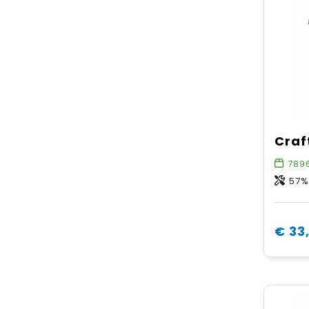
789
57% C
€ 33