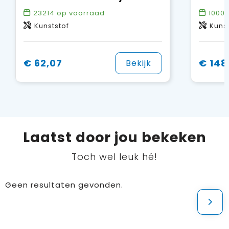
23214
op voorraad
1000
Kunststof
Kunst
€ 62,07
€ 148
Bekijk
Laatst door jou bekeken
Toch wel leuk hé!
Geen resultaten gevonden.