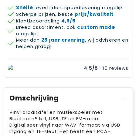
Gehoorbescherming
Schoenentassen
Medailles en prijzen
Snelle
levertijden, spoedlevering mogelijk
Scherpe prijzen, beste
prijs/kwaliteit
Schoudertassen
Nekwarmers
Klantbeoordeling
4,5/5
Breed assortiment, ook
custom made
Sporttassen
Hoofdbanden
mogelijk
Meer dan
25 jaar ervaring
, wij adviseren en
helpen graag!
Strandtassen
Caps, hoeden en mutsen
Toilettassen
Yoga en sportmatten
4,5/5
| 15
reviews
Trolleys
Waterbestendige tassen
Omschrijving
Reistassensets
Vinyl draaitafel en muziekspeler met
Bluetooth® 5.0, USB, TF en FM-radio.
Digitaliseer vinyl naar WAV-formaat via USB-
ingang en TF-sleuf. Het heeft een RCA-