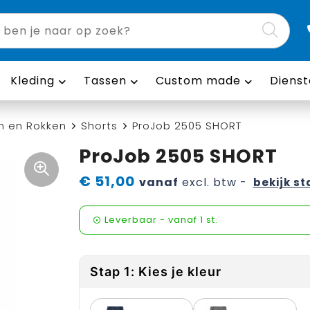
Kleding
Tassen
Custom made
Dienst
n en Rokken
Shorts
ProJob 2505 SHORT
ProJob 2505 SHORT
€ 51,00
vanaf
excl. btw -
bekijk st
Leverbaar
-
vanaf
1 st.
Stap 1: Kies je kleur