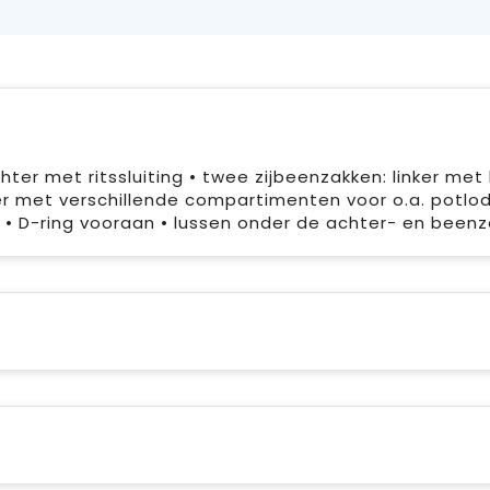
chter met ritssluiting • twee zijbeenzakken: linker met
er met verschillende compartimenten voor o.a. potlo
 • D-ring vooraan • lussen onder de achter- en been