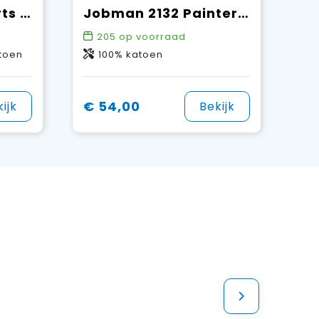
Jobman 2722 Shorts HP
Jobman 2132 Painters' Shorts
205
op voorraad
atoen
100% katoen
€ 54,00
ijk
Bekijk