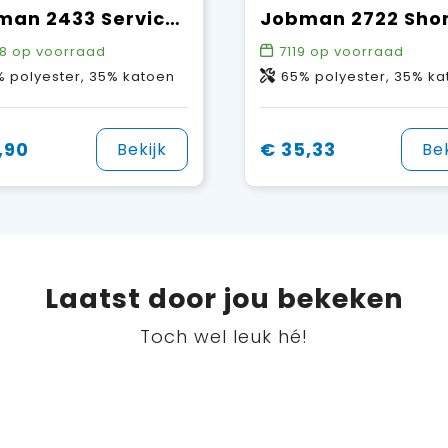
Jobman 2433 Service Shorts
8
op voorraad
7119
op voorraad
 polyester, 35% katoen
65% polyester, 35% k
,90
€ 35,33
Bekijk
Bek
Laatst door jou bekeken
Toch wel leuk hé!