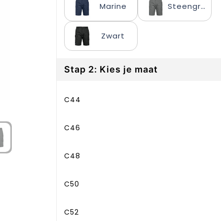
Marine
Steengrijs
Zwart
Stap 2: Kies je maat
C44
C46
C48
C50
C52