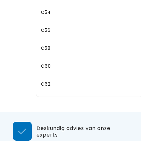
C54
C56
C58
C60
C62
Deskundig advies van onze
experts