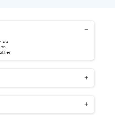
 klep
den,
zakken