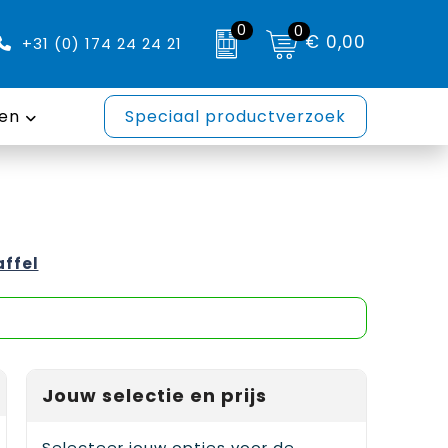
0
0
€ 0,00
+31 (0) 174 24 24 21
en
Speciaal productverzoek
affel
Jouw selectie en prijs
Selecteer jouw opties voor de