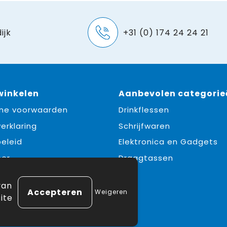
ijk
+31 (0) 174 24 24 21
 winkelen
Aanbevolen categorie
ne voorwaarden
Drinkflessen
erklaring
Schrijfwaren
eleid
Elektronica en Gadgets
mer
Draagtassen
e
van
Weigeren
ite