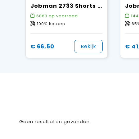
Jobman 2733 Shorts Cotton HP
6863
op voorraad
144
100% katoen
65%
€ 66,50
€ 41
Bekijk
Geen resultaten gevonden.