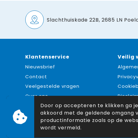
Slachthuiskade 22B, 2685 LN Poeld
Klantenservice
Veilig
Nieuwsbrief
Algeme
Contact
Privacyv
Veelgestelde vragen
Cookieb
Over ons
Disclai
Door op accepteren te klikken ga j
akkoord met de geldende omgang 
productinformatie zoals op de webs
wordt vermeld.
© Copyright Snoekpromo 2026