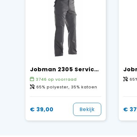
Jobman 2305 Service Trousers
3746
op voorraad
65%
65% polyester, 35% katoen
€ 39,00
€ 37
Bekijk