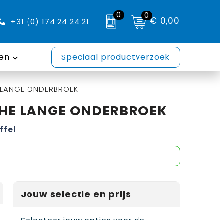
0
0
€ 0,00
+31 (0) 174 24 24 21
en
Speciaal productverzoek
E LANGE ONDERBROEK
CHE LANGE ONDERBROEK
ffel
Jouw selectie en prijs
Selecteer jouw opties voor de