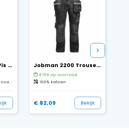
Jobman 2546 Hi-Vis Rain Trousers
Jobman 2200 Trousers Cotton HP
8769
op voorraad
ating
100% katoen
€ 82,09
ijk
Bekijk