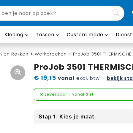
Kleding
Tassen
Custom made
Dienst
n en Rokken
Werkbroeken
ProJob 3501 THERMISCH
ProJob 3501 THERMIS
€ 19,15
vanaf
excl. btw -
bekijk sta
Leverbaar
-
vanaf
3 st.
Stap 1: Kies je maat