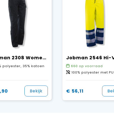
Jobman 2308 Women’s Service Trousers
 polyester, 35% katoen
660
op voorraad
100% polyester met PU co
,90
€ 56,11
Bekijk
Bek