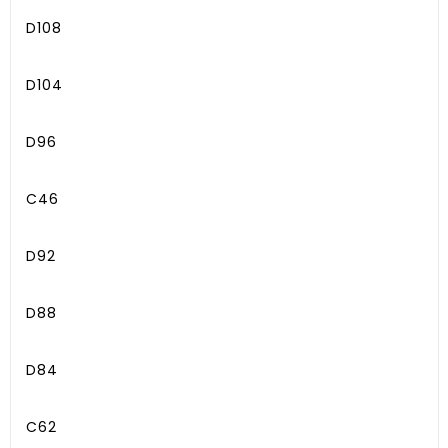
D108
D104
D96
C46
D92
D88
D84
C62