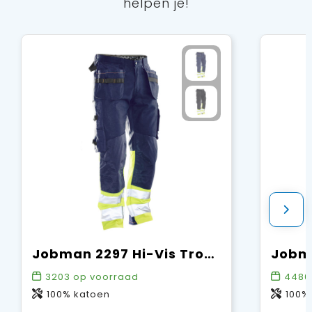
helpen je!
Jobman 2297 Hi-Vis Trousers Cotton HP
3203
op voorraad
4480
100% katoen
100%