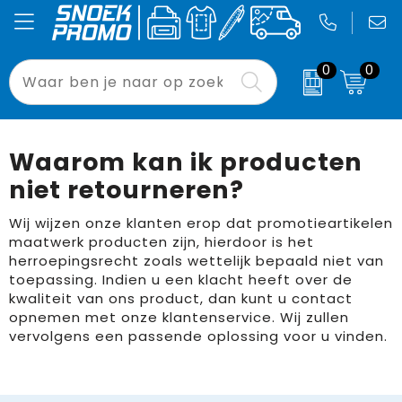
0
0
Been- en voetbescherming
Badtextiel en Douche
Accessoires voor tassen
Laptoptassen
Drukwerk
Relatiegeschenken
Bodywarmers
Blazers
Aktetassen
Opvouwbare tassen
Signing
Pasen
Waarom kan ik producten
niet retourneren?
Broeken en Rokken
Bodywarmers
Autotassen
Tablethoezen
Binnenreclame
Bloemen, planten en bomen
Wij wijzen onze klanten erop dat promotieartikelen
Caps, Hoeden en Mutsen
Broeken en Rokken
Boodschappentassen
Waterdichte tassen
Custom Made
Drukwerk
maatwerk producten zijn, hierdoor is het
herroepingsrecht zoals wettelijk bepaald niet van
E.H.B.O.
Caps, Hoeden en Mutsen
Crossbody tassen
Paraplu's
Binnenreclame
toepassing. Indien u een klacht heeft over de
kwaliteit van ons product, dan kunt u contact
Gereedschap
Dekens, Fleecedekens en Kussens
Documententassen
Strandstoelen
Buitenreclame
opnemen met onze klantenservice. Wij zullen
vervolgens een passende oplossing voor u vinden.
Gilets
Gezichtsmaskers en mondkapjes
Draagtassen
Blikkoelers
Sport
Handschoenen en Sjaals
Gilets
Duffeltassen
Zonneschermen
Werkkleding