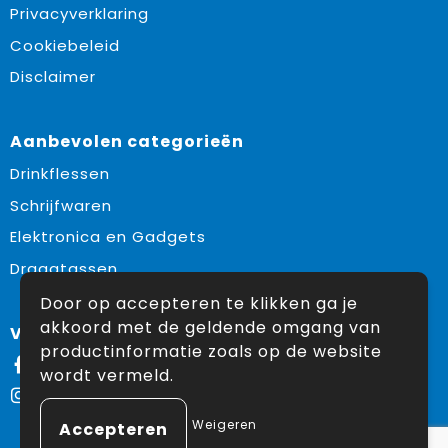
Reflecterende vesten
Sweaters
Laptop hoezen en tassen
Lanyards
Privacyverklaring
Cookiebeleid
Regenkleding
T-Shirts
Lunchtassen
Plakstrips voor op de telefoon
Disclaimer
Restauranttextiel
Vesten
Matrozentassen
Polsbandjes
Aanbevolen categorieën
Schoenen
Opbergtassen
Sleutelhangers
Drinkflessen
Schorten en Sloven
Opvouwbare tassen
PBM's
Schrijfwaren
Sweaters
Papieren tassen
Handwaaiers
Elektronica en Gadgets
Draagtassen
T-Shirts
Picknicktassen en manden
Zadelhoezen
Door op accepteren te klikken ga je
Veiligheidsvesten en Veiligheidshesjes
Promotietassen
Frisbees
akkoord met de geldende omgang van
Volg ons op:
productinformatie zoals op de website
Facebook
Vesten
Reistassen
Telefoonhoesjes
wordt vermeld.
Instagram
Werkkleding sets
Rugzakken
Spelden en buttons
Weigeren