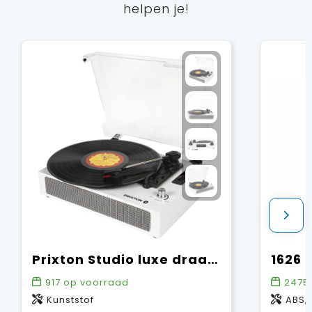
helpen je!
Prixton Studio luxe draaitafel en muziekspeler
917
op voorraad
2475
Kunststof
ABS,