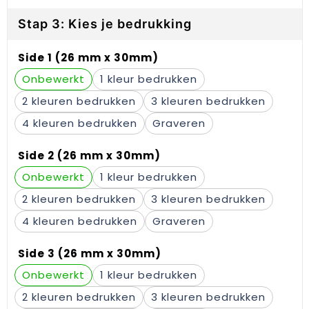
Gehoorbescherming
Schoenentassen
Medailles en prijzen
Stap 3: Kies je bedrukking
Schoudertassen
Nekwarmers
Side 1 (26 mm x 30mm)
Sporttassen
Hoofdbanden
Onbewerkt
1
2
3
Strandtassen
Caps, hoeden en mutsen
4
Graveren
Toilettassen
Yoga en sportmatten
Side 2 (26 mm x 30mm)
Trolleys
Onbewerkt
1
2
3
Waterbestendige tassen
4
Graveren
Reistassensets
Side 3 (26 mm x 30mm)
Onbewerkt
1
2
3