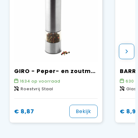
GIRO - Peper- en zoutmolen
1634
op voorraad
630
o
Roestvrij Staal
Glas
€ 8,87
€ 8,9
Bekijk