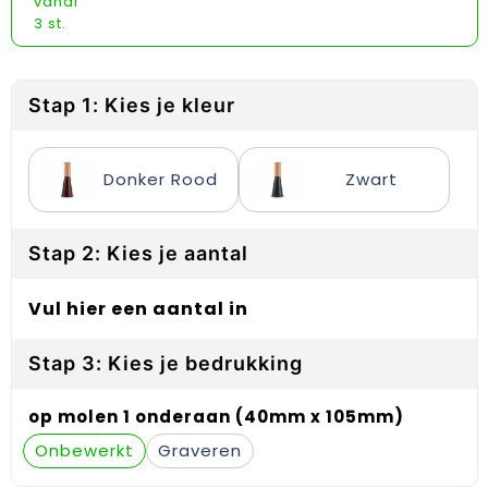
vanaf
Reflecterende vesten
Sweaters
Laptop hoezen en tassen
Lanyards
3 st.
Regenkleding
T-Shirts
Lunchtassen
Plakstrips voor op de telefoon
Restauranttextiel
Vesten
Matrozentassen
Polsbandjes
Stap 1: Kies je kleur
Schoenen
Opbergtassen
Sleutelhangers
Donker Rood
Zwart
Schorten en Sloven
Opvouwbare tassen
PBM's
Stap 2: Kies je aantal
Sweaters
Papieren tassen
Handwaaiers
T-Shirts
Picknicktassen en manden
Zadelhoezen
Vul hier een aantal in
Veiligheidsvesten en Veiligheidshesjes
Promotietassen
Frisbees
Stap 3: Kies je bedrukking
Vesten
Reistassen
Telefoonhoesjes
op molen 1 onderaan (40mm x 105mm)
Onbewerkt
Graveren
Werkkleding sets
Rugzakken
Spelden en buttons