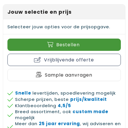
Gehoorbescherming
Schoenentassen
Medailles en prijzen
Jouw selectie en prijs
Schoudertassen
Nekwarmers
Selecteer jouw opties voor de prijsopgave.
Sporttassen
Hoofdbanden
Strandtassen
Caps, hoeden en mutsen
Bestellen
Toilettassen
Yoga en sportmatten
Vrijblijvende offerte
Trolleys
Sample aanvragen
Waterbestendige tassen
Snelle
levertijden, spoedlevering mogelijk
Reistassensets
Scherpe prijzen, beste
prijs/kwaliteit
Klantbeoordeling
4,5/5
Breed assortiment, ook
custom made
mogelijk
Meer dan
25 jaar ervaring
, wij adviseren en