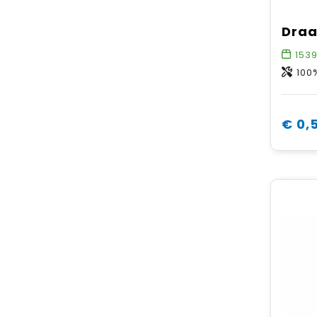
153
100
€ 0,