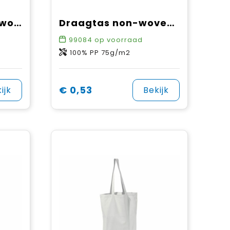
Schoudertas non-woven wit 75g/m²
Draagtas non-woven 75g/m²
99084
op voorraad
100% PP 75g/m2
€ 0,53
ijk
Bekijk