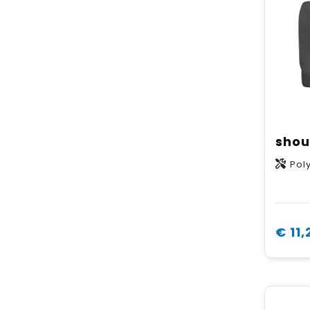
shou
Pol
€ 11,