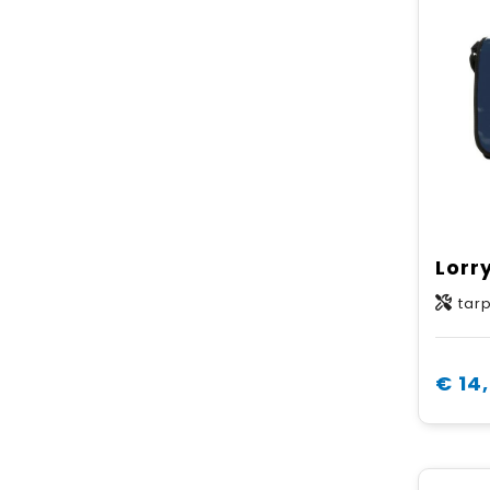
Lorr
tar
€ 14,