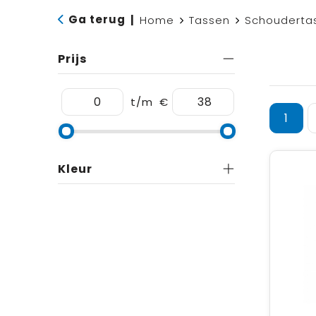
Ga terug
|
Home
Tassen
Schouderta
Prijs
t/m
€
1
Kleur