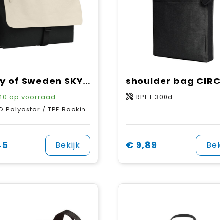
Derby of Sweden SKY SHOULDER
shoulder bag CIRC
40
op voorraad
RPET 300d
olyester / TPE Backing SBS ritssluiting
45
€ 9,89
Bekijk
Bek