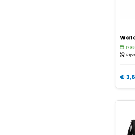
179
Rip
€ 3,