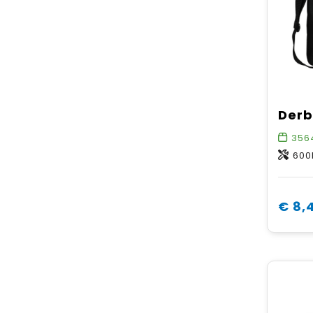
356
600D P
€ 8,