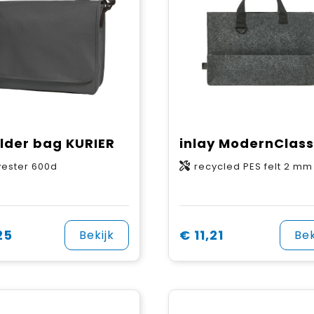
lder bag KURIER
inlay ModernClass
yester 600d
recycled PES felt 2 mm
25
€ 11,21
Bekijk
Bek