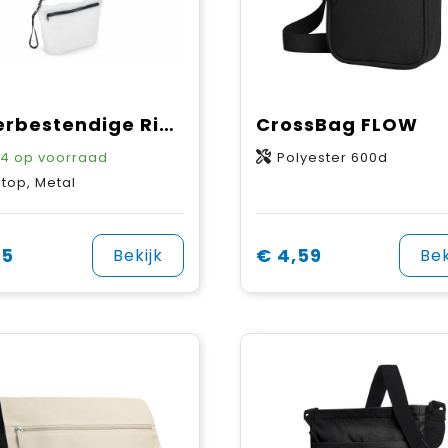
Waterbestendige Ripstop Schoudertas 33 x 23 x 13 cm
CrossBag FLOW
94
op voorraad
Polyester 600d
stop, Metal
65
€ 4,59
Bekijk
Bek