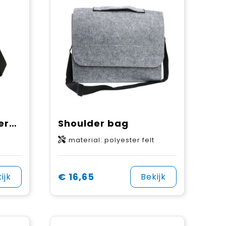
shoulder bag ModernClassic
Shoulder bag
material: polyester felt
€ 16,65
ijk
Bekijk