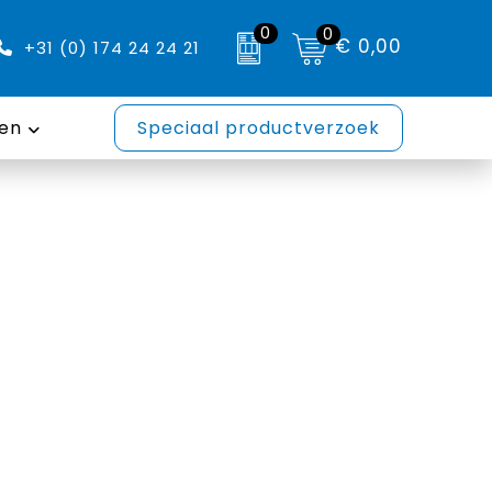
0
0
€ 0,00
+31 (0) 174 24 24 21
en
Speciaal productverzoek