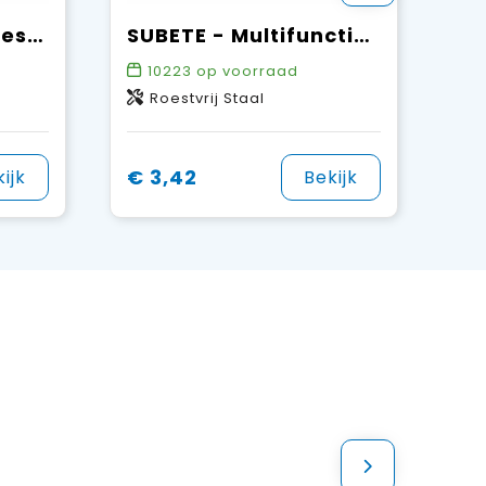
CUSTA SET - RVS bestekset
SUBETE - Multifunctionele bestekset
10223
op voorraad
Roestvrij Staal
€ 3,42
ijk
Bekijk