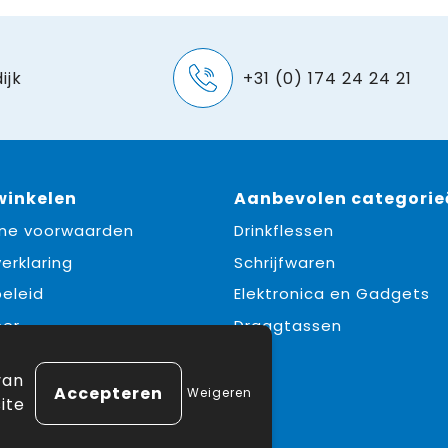
ijk
+31 (0) 174 24 24 21
 winkelen
Aanbevolen categorie
ne voorwaarden
Drinkflessen
erklaring
Schrijfwaren
eleid
Elektronica en Gadgets
mer
Draagtassen
e
van
Weigeren
ite