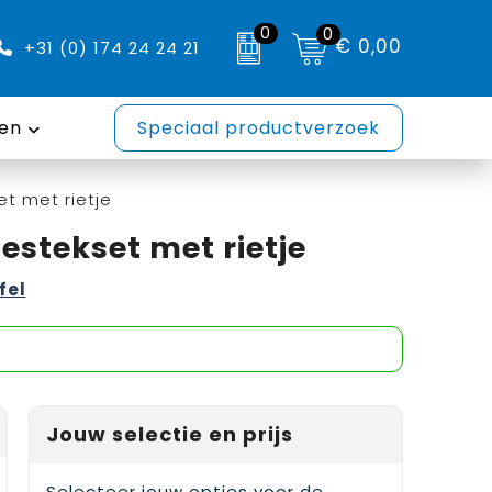
0
0
€ 0,00
+31 (0) 174 24 24 21
en
Speciaal productverzoek
t met rietje
stekset met rietje
fel
Jouw selectie en prijs
Selecteer jouw opties voor de