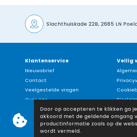
Slachthuiskade 22B, 2685 LN Poeld
Klantenservice
Veilig
Nieuwsbrief
Algeme
Contact
Privacyv
Veelgestelde vragen
Cookieb
Over ons
Disclai
Door op accepteren te klikken ga j
akkoord met de geldende omgang 
productinformatie zoals op de webs
wordt vermeld.
© Copyright Snoekpromo 2026