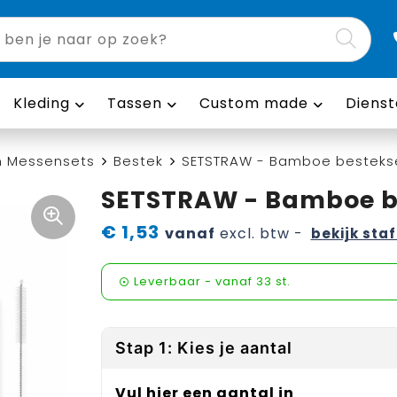
Kleding
Tassen
Custom made
Dienst
n Messensets
Bestek
SETSTRAW - Bamboe bestekse
SETSTRAW - Bamboe be
€ 1,53
vanaf
excl. btw -
bekijk staf
Leverbaar
-
vanaf
33 st.
Stap 1: Kies je aantal
Vul hier een aantal in