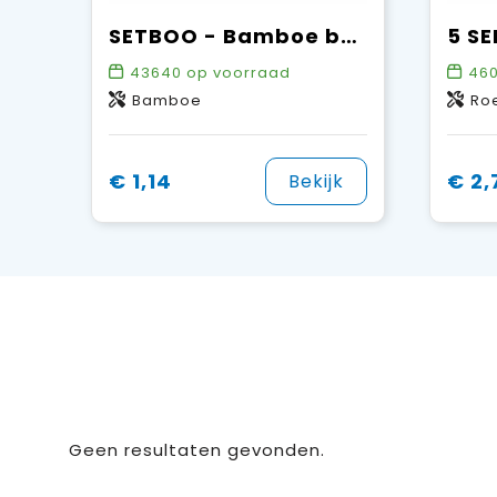
SETBOO - Bamboe bestekset
43640
op voorraad
460
Bamboe
Roe
€ 1,14
€ 2,
Bekijk
Geen resultaten gevonden.