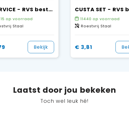
5 SERVICE - RVS bestekset
15
op voorraad
11440
op voorraad
stvrij Staal
Roestvrij Staal
79
€ 3,81
Bekijk
Bek
Laatst door jou bekeken
Toch wel leuk hé!