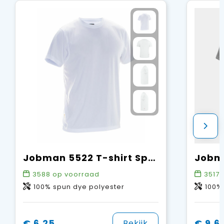
Jobman 5522 T-shirt Spun-Dye
Jobma
3588
op voorraad
35173
100% spun dye polyester
100% kat
€ 6,25
€ 9,61
Bekijk