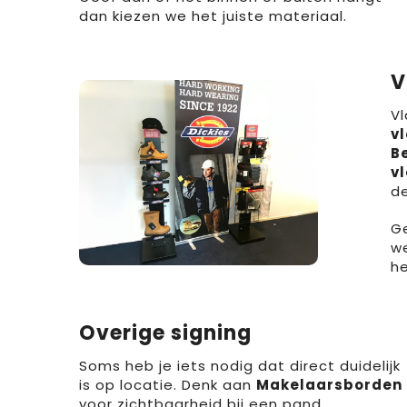
dan kiezen we het juiste materiaal.
V
Vl
v
B
v
de
Ge
we
he
Overige signing
Soms heb je iets nodig dat direct duidelijk
is op locatie. Denk aan
Makelaarsborden
voor zichtbaarheid bij een pand,