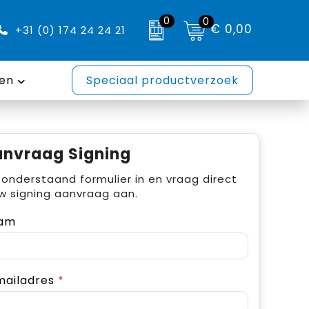
0
0
€ 0,00
+31 (0) 174 24 24 21
en
Speciaal productverzoek
nvraag Signing
 onderstaand formulier in en vraag direct
w signing aanvraag aan.
am
mailadres
*