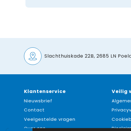
Slachthuiskade 22B, 2685 LN Poeld
Klantenservice
Veilig
Nieuwsbrief
Algeme
Contact
Privacyv
Veelgestelde vragen
Cookieb
Over ons
Disclai