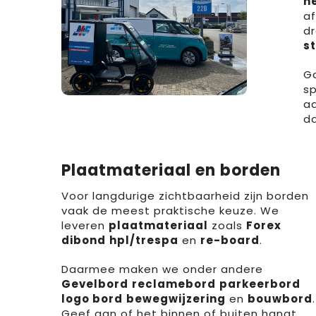
h
af
d
s
Ga
s
a
da
Plaatmateriaal en borden
Voor langdurige zichtbaarheid zijn borden
vaak de meest praktische keuze. We
leveren
plaatmateriaal
zoals
Forex
dibond
hpl/trespa
en
re-board
.
Daarmee maken we onder andere
Gevelbord
reclamebord
parkeerbord
logo bord
bewegwijzering
en
bouwbord
.
Geef aan of het binnen of buiten hangt