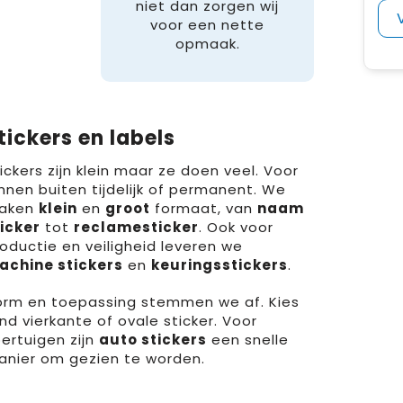
niet dan zorgen wij
voor een nette
opmaak.
tickers en labels
ickers zijn klein maar ze doen veel. Voor
nnen buiten tijdelijk of permanent. We
aken
klein
en
groot
formaat, van
naam
icker
tot
reclamesticker
. Ook voor
oductie en veiligheid leveren we
achine stickers
en
keuringsstickers
.
rm en toepassing stemmen we af. Kies
ond
vierkante
of
ovale sticker
. Voor
ertuigen zijn
auto stickers
een snelle
nier om gezien te worden.