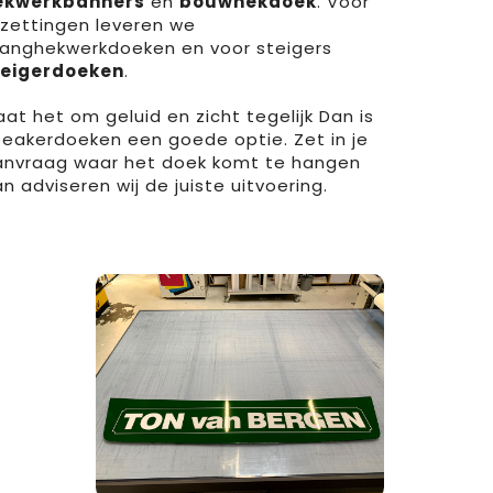
ekwerkbanners
en
bouwhekdoek
. Voor
zettingen leveren we
ranghekwerkdoeken
en voor steigers
teigerdoeken
.
at het om geluid en zicht tegelijk Dan is
peakerdoeken
een goede optie. Zet in je
anvraag waar het doek komt te hangen
n adviseren wij de juiste uitvoering.