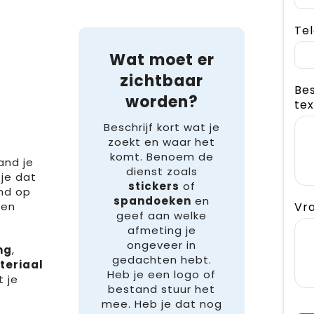
Te
Wat moet er
zichtbaar
Bes
worden?
tex
Beschrijf kort wat je
zoekt en waar het
komt. Benoem de
and je
dienst zoals
 je dat
stickers
of
and op
spandoeken
en
een
Vr
geef aan welke
afmeting je
ongeveer in
ng
,
gedachten hebt.
teriaal
Heb je een logo of
t je
bestand stuur het
mee. Heb je dat nog