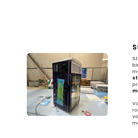
S
St
bi
m
st
pr
m
Vo
r
vo
ma