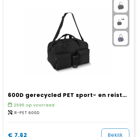
600D gerecycled PET sport- en reistas 46 x 21 x 27.5 cm 25 L
2595
op voorraad
R-PET 600D
€ 7,62
Bekijk