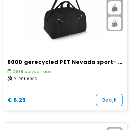
600D gerecycled PET Nevada sport- en reistas 53 x 27 x 30 cm 35 L
2935
op voorraad
R-PET 600D
€ 6,29
Bekijk