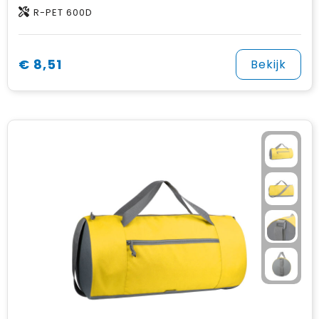
R-PET 600D
€ 8,51
Bekijk