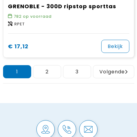
GRENOBLE - 300D ripstop sporttas
782
op voorraad
RPET
€ 17,12
Bekijk
1
2
3
Volgende