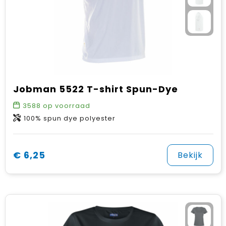
Gehoorbescherming
Schoenentassen
Medailles en prijzen
Schoudertassen
Nekwarmers
Sporttassen
Hoofdbanden
Strandtassen
Caps, hoeden en mutsen
Jobman 5522 T-shirt Spun-Dye
Toilettassen
Yoga en sportmatten
3588
op voorraad
100% spun dye polyester
Trolleys
Waterbestendige tassen
€ 6,25
Bekijk
Reistassensets