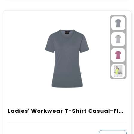
Ladies' Workwear T-Shirt Casual-Flair, from Sustainable Material , 51% GRS Certified Recycled Polyester / 46% Conventional Cotton / 3% Conventional Elastane