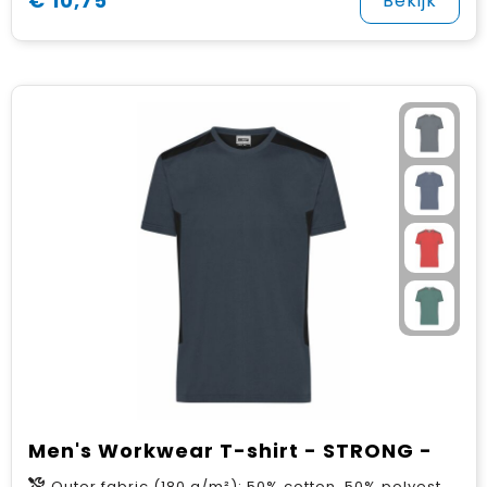
€ 10,75
Bekijk
Men's Workwear T-shirt - STRONG -
Outer fabric (180 g/m²): 50% cotton, 50% polyester (recycled)