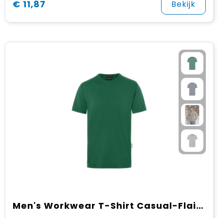
€ 11,87
Bekijk
Men's Workwear T-Shirt Casual-Flair, from Sustainable Material , 51% GRS Certified Recycled Polyester / 46% Conventional Cotton / 3% Conventional Elastane