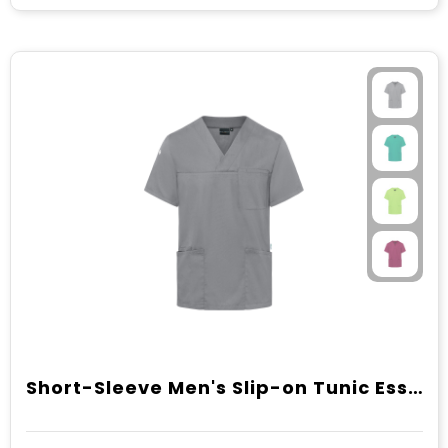
Short-Sleeve Men's Slip-on Tunic Essential, from Sustainable Material , 65% GRS Certified Recycled Polyester / 35% Conventional Cotton