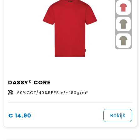
DASSY® CORE
. 60%COT/40%RPES +/- 180g/m²
€ 14,90
Bekijk