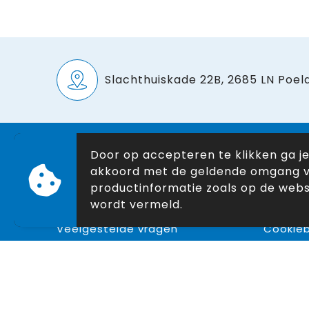
Slachthuiskade 22B, 2685 LN Poeld
Door op accepteren te klikken ga j
Klantenservice
Veilig
akkoord met de geldende omgang 
Nieuwsbrief
Algeme
productinformatie zoals op de webs
wordt vermeld.
Contact
Privacyv
Veelgestelde vragen
Cookieb
Over ons
Disclai