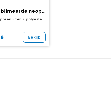
Gesublimeerde neopreen tablethoes met rits
een 3mm + polyester schelpstof
58
Bekijk