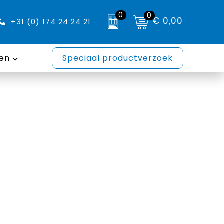
0
0
€ 0,00
+31 (0) 174 24 24 21
en
Speciaal productverzoek