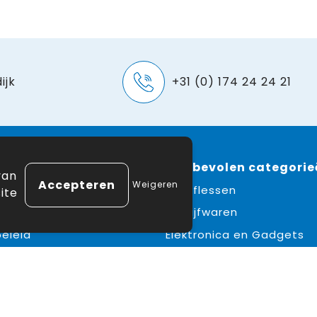
ijk
+31 (0) 174 24 24 21
e
 winkelen
Aanbevolen categorie
van
Weigeren
ne voorwaarden
Drinkflessen
ite
erklaring
Schrijfwaren
eleid
Elektronica en Gadgets
mer
Draagtassen