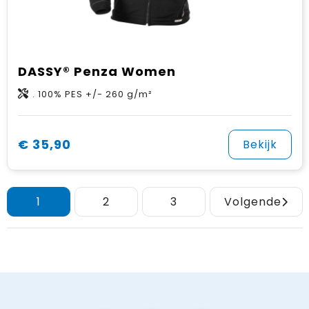
DASSY® Penza Women
. 100% PES +/- 260 g/m²
€ 35,90
Bekijk
1
2
3
Volgende