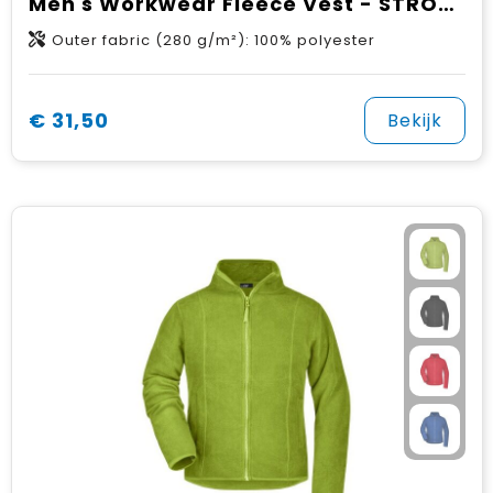
Men's Workwear Fleece Vest - STRONG -
Outer fabric (280 g/m²): 100% polyester
€ 31,50
Bekijk