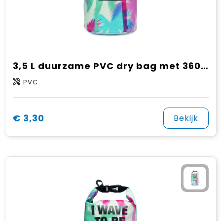
Gehoorbescherming
Schoenentassen
Medailles en prijzen
Schoudertassen
Nekwarmers
Sporttassen
Hoofdbanden
3,5 L duurzame PVC dry bag met 360° design
Strandtassen
Caps, hoeden en mutsen
PVC
Toilettassen
Yoga en sportmatten
€ 3,30
Bekijk
Trolleys
Waterbestendige tassen
Reistassensets