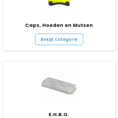
Gehoorbescherming
Schoenentassen
Medailles en prijzen
Schoudertassen
Nekwarmers
Caps, Hoeden en Mutsen
Sporttassen
Hoofdbanden
Bekijk categorie
Strandtassen
Caps, hoeden en mutsen
Toilettassen
Yoga en sportmatten
Trolleys
Waterbestendige tassen
Reistassensets
E.H.B.O.