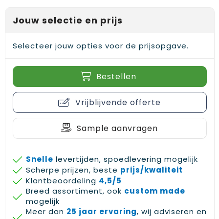
Gehoorbescherming
Schoenentassen
Medailles en prijzen
Jouw selectie en prijs
Schoudertassen
Nekwarmers
Selecteer jouw opties voor de prijsopgave.
Sporttassen
Hoofdbanden
Strandtassen
Caps, hoeden en mutsen
Bestellen
Toilettassen
Yoga en sportmatten
Vrijblijvende offerte
Trolleys
Sample aanvragen
Waterbestendige tassen
Snelle
levertijden, spoedlevering mogelijk
Reistassensets
Scherpe prijzen, beste
prijs/kwaliteit
Klantbeoordeling
4,5/5
Breed assortiment, ook
custom made
mogelijk
Meer dan
25 jaar ervaring
, wij adviseren en