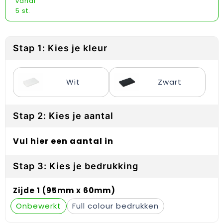
vanaf
Reflecterende vesten
Sweaters
Laptop hoezen en tassen
Lanyards
5 st.
Regenkleding
T-Shirts
Lunchtassen
Plakstrips voor op de telefoon
Restauranttextiel
Vesten
Matrozentassen
Polsbandjes
Stap 1: Kies je kleur
Schoenen
Opbergtassen
Sleutelhangers
Wit
Zwart
Schorten en Sloven
Opvouwbare tassen
PBM's
Stap 2: Kies je aantal
Sweaters
Papieren tassen
Handwaaiers
T-Shirts
Picknicktassen en manden
Zadelhoezen
Vul hier een aantal in
Veiligheidsvesten en Veiligheidshesjes
Promotietassen
Frisbees
Stap 3: Kies je bedrukking
Vesten
Reistassen
Telefoonhoesjes
Zijde 1 (95mm x 60mm)
Onbewerkt
Full colour
Werkkleding sets
Rugzakken
Spelden en buttons