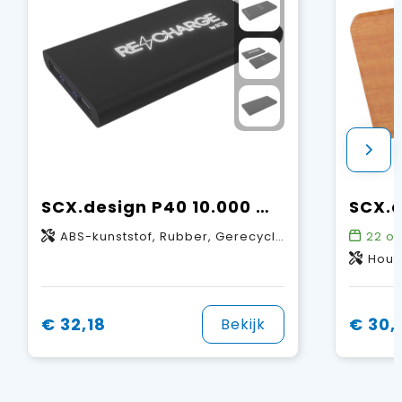
SCX.design P40 10.000 mAh draadloze rubberen powerbank met oplichtend
ABS-kunststof, Rubber, Gerecycled PET-kunststof
22
op
Hout,
€ 32,18
€ 30,
Bekijk