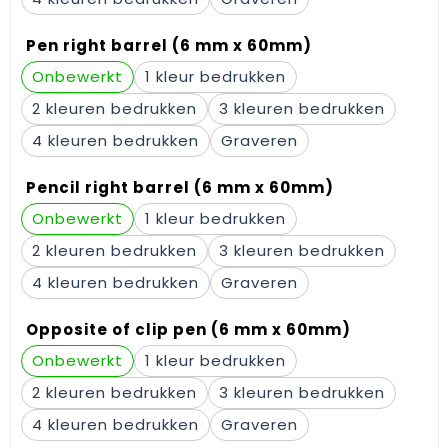
Gehoorbescherming
Schoenentassen
Medailles en prijzen
Pen right barrel (6 mm x 60mm)
Schoudertassen
Nekwarmers
Onbewerkt
1
Sporttassen
Hoofdbanden
2
3
4
Graveren
Strandtassen
Caps, hoeden en mutsen
Pencil right barrel (6 mm x 60mm)
Toilettassen
Yoga en sportmatten
Onbewerkt
1
Trolleys
2
3
4
Graveren
Waterbestendige tassen
Opposite of clip pen (6 mm x 60mm)
Reistassensets
Onbewerkt
1
2
3
4
Graveren