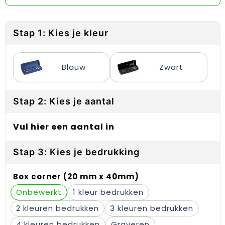
Reflecterende vesten
Sweaters
Laptop hoezen en tassen
Lanyards
Regenkleding
T-Shirts
Lunchtassen
Plakstrips voor op de telefoon
Stap 1: Kies je kleur
Restauranttextiel
Vesten
Matrozentassen
Polsbandjes
Blauw
Zwart
Schoenen
Opbergtassen
Sleutelhangers
Schorten en Sloven
Opvouwbare tassen
PBM's
Stap 2: Kies je aantal
Sweaters
Papieren tassen
Handwaaiers
Vul hier een aantal in
T-Shirts
Picknicktassen en manden
Zadelhoezen
Stap 3: Kies je bedrukking
Veiligheidsvesten en Veiligheidshesjes
Promotietassen
Frisbees
Box corner (20 mm x 40mm)
Vesten
Reistassen
Telefoonhoesjes
Onbewerkt
1
2
3
Werkkleding sets
Rugzakken
Spelden en buttons
4
Graveren