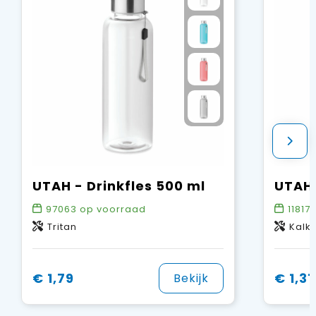
UTAH - Drinkfles 500 ml
97063
op voorraad
11817
Tritan
Kalk
€ 1,79
€ 1,31
Bekijk