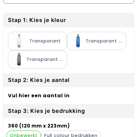
Reflecterende vesten
Sweaters
Laptop hoezen en tassen
Lanyards
Regenkleding
T-Shirts
Lunchtassen
Plakstrips voor op de telefoon
Stap 1: Kies je kleur
Restauranttextiel
Vesten
Matrozentassen
Polsbandjes
Transparant
Transparant Blauw
Schoenen
Opbergtassen
Sleutelhangers
Schorten en Sloven
Opvouwbare tassen
PBM's
Transparant Grijs
Sweaters
Papieren tassen
Handwaaiers
Stap 2: Kies je aantal
T-Shirts
Picknicktassen en manden
Zadelhoezen
Vul hier een aantal in
Veiligheidsvesten en Veiligheidshesjes
Promotietassen
Frisbees
Stap 3: Kies je bedrukking
Vesten
Reistassen
Telefoonhoesjes
360 (120 mm x 223mm)
Werkkleding sets
Rugzakken
Spelden en buttons
Onbewerkt
Full colour