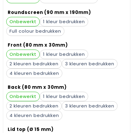
Gehoorbescherming
Schoenentassen
Medailles en prijzen
Roundscreen (90 mm x 190mm)
Schoudertassen
Nekwarmers
Onbewerkt
1
Full colour
Sporttassen
Hoofdbanden
Front (80 mm x 30mm)
Strandtassen
Caps, hoeden en mutsen
Onbewerkt
1
Toilettassen
Yoga en sportmatten
2
3
Trolleys
4
Waterbestendige tassen
Back (80 mm x 30mm)
Onbewerkt
1
Reistassensets
2
3
4
Lid top (Ø 15 mm)