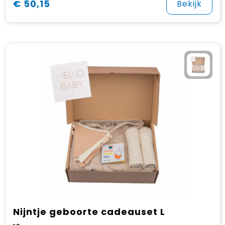
€ 50,15
Bekijk
Nijntje geboorte cadeauset L